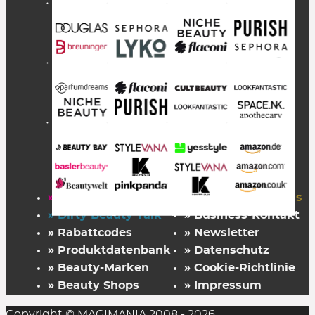
» Startseite
» FAZ Kaufkompass
» Dirty Beauty Talk
» Business-Kontakt
» Rabattcodes
» Newsletter
» Produktdatenbank
» Datenschutz
» Beauty-Marken
» Cookie-Richtlinie
» Beauty Shops
» Impressum
Copyright © MAGIMANIA 2008 - 2026