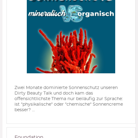
Zwei Monate dominierte Sonnenschutz unseren
Dirty Beauty Talk und doch kam das
offensichtlichste Thema nur beiläufig zur Sprache:
ist "physikalische" oder "chemische" Sonnencreme
besser? ...
Foundation