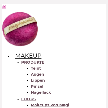
MAKEUP
PRODUKTE
Teint
Augen
Lippen
Pinsel
Nagellack
LOOKS
Makeups von Magi