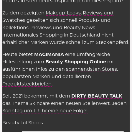
heute ältesten deutschsprachigen in dieser Sparte.
Zu den gezeigten
Makeup-Looks
,
Reviews und
Swatches
gesellten sich schnell Produkt- und
Kollektions-Previews
und
Beauty News
.
Internationales Shopping in Deutschland nicht
erhältlicher Marken wurde schnell zum Steckenpferd.
Heute bietet
MAGIMANIA
eine umfangreiche
Hilfestellung zum
Beauty Shopping Online
mit
ausführlichen Infos zu den
spannendsten Stores
,
populärsten Marken
und
detaillierten
Produktsteckbriefen
.
Seit 2021 bekommt mit dem
DIRTY BEAUTY TALK
das Thema Skincare einen neuen Stellenwert.
Jeden
Sonntag um 11 Uhr eine neue Folge!
Beauty-ful Shops