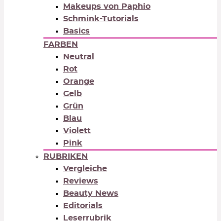
Makeups von Paphio
Schmink-Tutorials
Basics
FARBEN
Neutral
Rot
Orange
Gelb
Grün
Blau
Violett
Pink
RUBRIKEN
Vergleiche
Reviews
Beauty News
Editorials
Leserrubrik