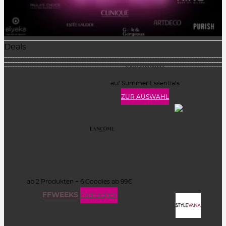
Deals
15% Rabatt
auf Summer Essentials
ZUR AUSWAHL
25% Rabatt
ab 2 Produkten + 6 Goodies ab 99€
FFWEEKS
Code zeigen