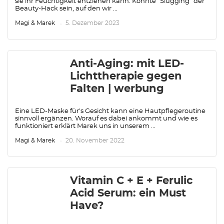
sie ihr Feuchtigkeit entziehen kann. Könnte "Slugging" der
Beauty-Hack sein, auf den wir ...
Magi & Marek
5. Dezember 2023
Anti-Aging: mit LED-
Lichttherapie gegen
Falten | werbung
Eine LED-Maske für's Gesicht kann eine Hautpflegeroutine
sinnvoll ergänzen. Worauf es dabei ankommt und wie es
funktioniert erklärt Marek uns in unserem ...
Magi & Marek
20. November 2022
Vitamin C + E + Ferulic
Acid Serum: ein Must
Have?