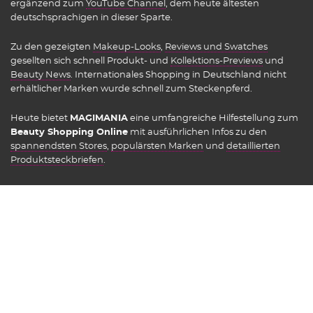
ergänzend zum
YouTube Channel
, dem heute ältesten
deutschsprachigen in dieser Sparte.
Zu den gezeigten
Makeup-Looks
,
Reviews und Swatches
gesellten sich schnell Produkt- und
Kollektions-Previews
und
Beauty News
. Internationales Shopping in Deutschland nicht
erhältlicher Marken wurde schnell zum Steckenpferd.
Heute bietet
MAGIMANIA
eine umfangreiche Hilfestellung zum
Beauty Shopping Online
mit ausführlichen Infos zu den
spannendsten Stores
,
populärsten Marken
und
detaillierten
Produktsteckbriefen
.
Seit 2021 bekommt mit dem
DIRTY BEAUTY TALK
das Thema
Skincare einen neuen Stellenwert.
Jeden Sonntag um 11 Uhr
eine neue Folge!
Beauty-ful Shops