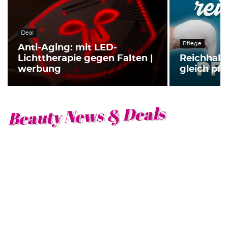
Deal
Pflege
Anti-Aging: mit LED-
Lichttherapie gegen Falten |
Reichhalti
werbung
gleich pf
Beauty News & Deals