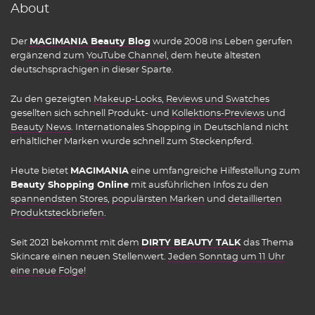
About
Der
MAGIMANIA Beauty Blog
wurde 2008 ins Leben gerufen
ergänzend zum
YouTube Channel
, dem heute ältesten
deutschsprachigen in dieser Sparte.
Zu den gezeigten
Makeup-Looks
,
Reviews und Swatches
gesellten sich schnell Produkt- und
Kollektions-Previews
und
Beauty News
. Internationales Shopping in Deutschland nicht
erhältlicher Marken wurde schnell zum Steckenpferd.
Heute bietet
MAGIMANIA
eine umfangreiche Hilfestellung zum
Beauty Shopping Online
mit ausführlichen Infos zu den
spannendsten Stores
,
populärsten Marken
und
detaillierten
Produktsteckbriefen
.
Seit 2021 bekommt mit dem
DIRTY BEAUTY TALK
das Thema
Skincare einen neuen Stellenwert.
Jeden Sonntag um 11 Uhr
eine neue Folge!