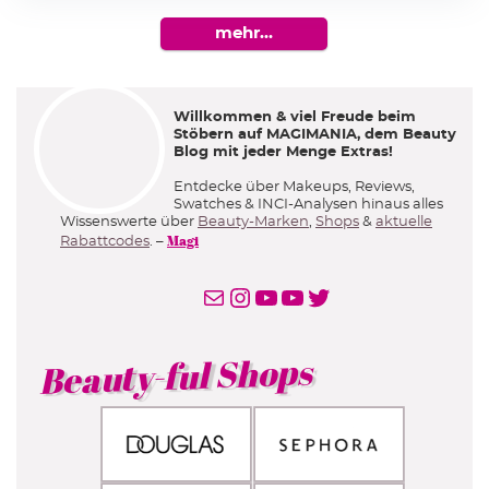
mehr…
Willkommen & viel Freude beim
Stöbern auf MAGIMANIA, dem Beauty
Blog mit jeder Menge Extras!
Entdecke über Makeups, Reviews,
Swatches & INCI-Analysen hinaus alles
Wissenswerte über
Beauty-Marken
,
Shops
&
aktuelle
Magi
Rabattcodes
. –
Email-Abo
Instagram
YouTube
YouTube
Twitter
Beauty-ful Shops