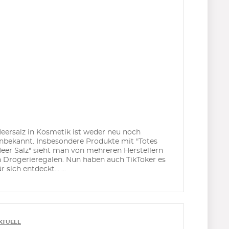
eersalz in Kosmetik ist weder neu noch
nbekannt. Insbesondere Produkte mit "Totes
eer Salz" sieht man von mehreren Herstellern
n Drogerieregalen. Nun haben auch TikToker es
ür sich entdeckt… ...
KTUELL