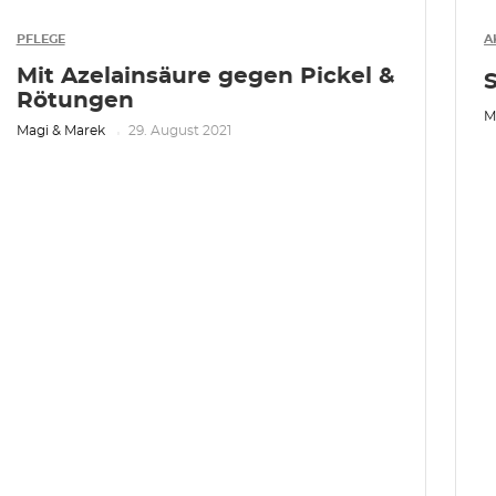
PFLEGE
A
Mit Azelainsäure gegen Pickel &
Rötungen
M
Magi & Marek
29. August 2021