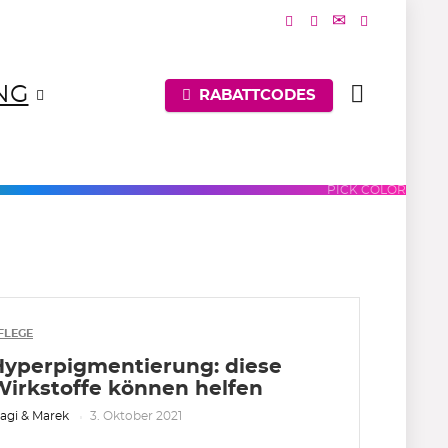
NG
RABATTCODES
UES
PURPLES
PINKS
PICK COLOR
FLEGE
Hyperpigmentierung: diese
Wirkstoffe können helfen
agi & Marek
3. Oktober 2021