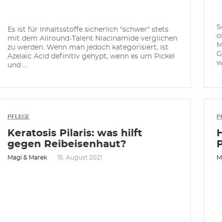
S
Es ist für Inhaltsstoffe sicherlich "schwer" stets
o
mit dem Allround-Talent Niacinamide verglichen
M
zu werden. Wenn man jedoch kategorisiert, ist
G
Azelaic Acid definitiv gehypt, wenn es um Pickel
w
und ...
PFLEGE
P
Keratosis Pilaris: was hilft
H
gegen Reibeisenhaut?
Magi & Marek
15. August 2021
M