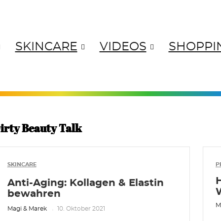
SKINCARE
VIDEOS
SHOPPI
ANGES
YELLOWS
GREENS
BL
irty Beauty Talk
SKINCARE
P
Anti-Aging: Kollagen & Elastin
bewahren
M
Magi & Marek
10. Oktober 2021