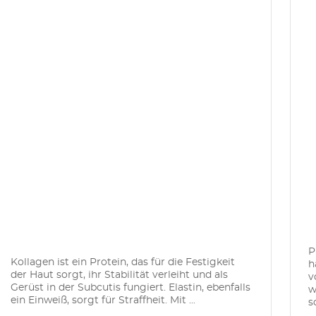
P
Kollagen ist ein Protein, das für die Festigkeit
h
der Haut sorgt, ihr Stabilität verleiht und als
v
Gerüst in der Subcutis fungiert. Elastin, ebenfalls
w
ein Einweiß, sorgt für Straffheit. Mit ...
s