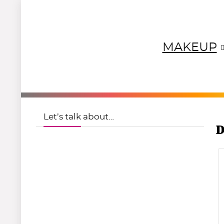
MAKEUP
NEUTRALS
REDS
OR
Let’s talk about…
D