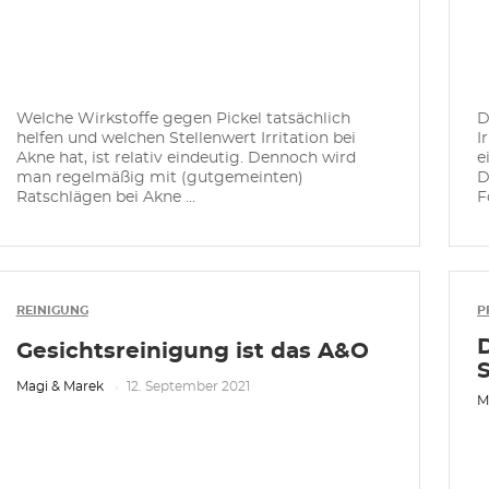
Welche Wirkstoffe gegen Pickel tatsächlich
D
helfen und welchen Stellenwert Irritation bei
I
Akne hat, ist relativ eindeutig. Dennoch wird
e
man regelmäßig mit (gutgemeinten)
D
Ratschlägen bei Akne ...
F
REINIGUNG
P
Gesichtsreinigung ist das A&O
Magi & Marek
12. September 2021
M