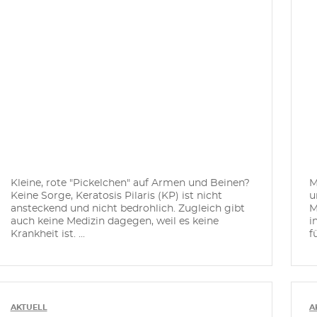
Kleine, rote "Pickelchen" auf Armen und Beinen?
M
Keine Sorge, Keratosis Pilaris (KP) ist nicht
u
ansteckend und nicht bedrohlich. Zugleich gibt
M
auch keine Medizin dagegen, weil es keine
i
Krankheit ist. ...
f
AKTUELL
A