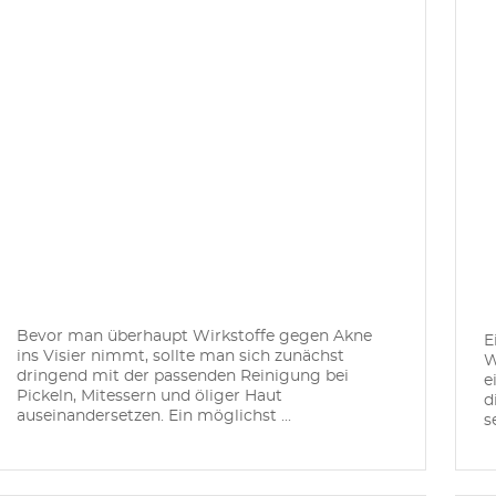
Bevor man überhaupt Wirkstoffe gegen Akne
E
ins Visier nimmt, sollte man sich zunächst
W
dringend mit der passenden Reinigung bei
e
Pickeln, Mitessern und öliger Haut
d
auseinandersetzen. Ein möglichst ...
s