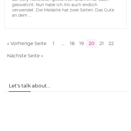
geswatcht. Nun habe ich ihn auch endlich
verwendet. Die Medaille hat zwei Seiten. Das Gute
an dem ...
« Vorherige Seite
1
…
18
19
20
21
22
Nächste Seite »
Let’s talk about…