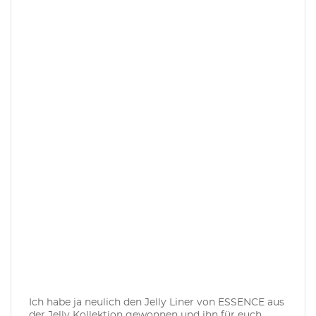
Ich habe ja neulich den Jelly Liner von ESSENCE aus
der Jelly Kollektion gewonnen und ihn für euch