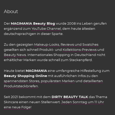
About
Der
MAGIMANIA Beauty Blog
wurde 2008 ins Leben gerufen
ergänzend zum
YouTube Channel
, dem heute ältesten
deutschsprachigen in dieser Sparte.
Zu den gezeigten
Makeup-Looks
,
Reviews und Swatches
gesellten sich schnell Produkt- und
Kollektions-Previews
und
Beauty News
. Internationales Shopping in Deutschland nicht
erhältlicher Marken wurde schnell zum Steckenpferd.
Heute bietet
MAGIMANIA
eine umfangreiche Hilfestellung zum
Beauty Shopping Online
mit ausführlichen Infos zu den
spannendsten Stores
,
populärsten Marken
und
detaillierten
Produktsteckbriefen
.
Seit 2021 bekommt mit dem
DIRTY BEAUTY TALK
das Thema
Skincare einen neuen Stellenwert.
Jeden Sonntag um 11 Uhr
eine neue Folge!