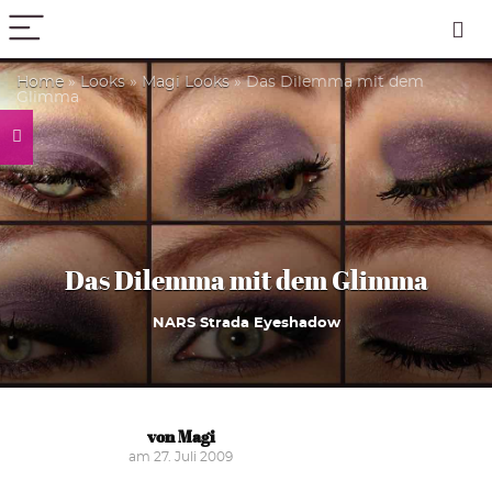
PICK COLOR
Home
»
Looks
»
Magi Looks
»
Das Dilemma mit dem
Glimma
Das Dilemma mit dem Glimma
NARS Strada Eyeshadow
von Magi
am 27. Juli 2009