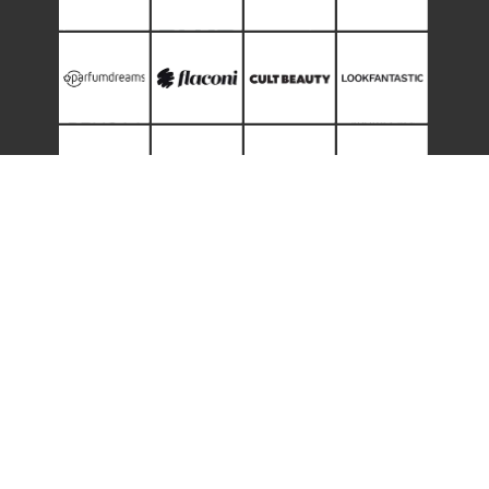
» Startseite
» FAZ Kaufkompass
» Dirty Beauty Talk
» Business-Kontakt
» Rabattcodes
» Newsletter
» Produktdatenbank
» Datenschutz
» Beauty-Marken
» Cookie-Richtlinie
» Beauty Shops
» Impressum
Copyright © MAGIMANIA 2008 - 2026