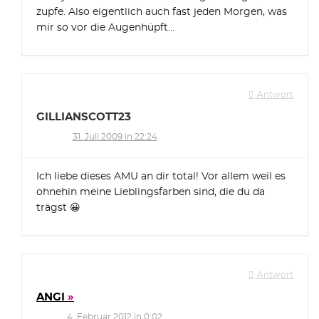
zupfe. Also eigentlich auch fast jeden Morgen, was
mir so vor die Augenhüpft…
Antwort
GILLIANSCOTT23
31. Juli 2009 in 22:24
Ich liebe dieses AMU an dir total! Vor allem weil es
ohnehin meine Lieblingsfarben sind, die du da
trägst 😀
Antwort
ANGI
4. Februar 2012 in 0:02