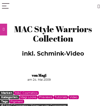
PICK COLOR
MAC Style Warriors
Collection
inkl. Schmink-Video
von Magi
am 24. Mai 2009
Marken
MAC Cosmetics
Kategorien
Magi Looks
Previews
Tutorials
Video
Tags
Pigment
©
MAC Cosmetics / Estee Lauder Companies