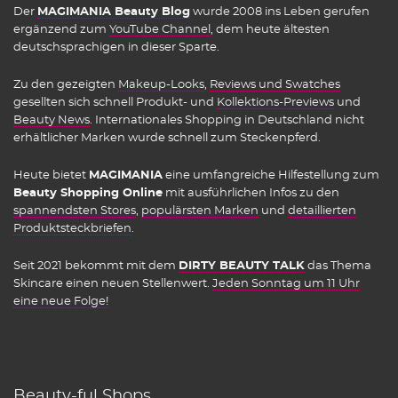
Der
MAGIMANIA Beauty Blog
wurde 2008 ins Leben gerufen
ergänzend zum
YouTube Channel
, dem heute ältesten
deutschsprachigen in dieser Sparte.
Zu den gezeigten
Makeup-Looks
,
Reviews und Swatches
gesellten sich schnell Produkt- und
Kollektions-Previews
und
Beauty News
. Internationales Shopping in Deutschland nicht
erhältlicher Marken wurde schnell zum Steckenpferd.
Heute bietet
MAGIMANIA
eine umfangreiche Hilfestellung zum
Beauty Shopping Online
mit ausführlichen Infos zu den
spannendsten Stores
,
populärsten Marken
und
detaillierten
Produktsteckbriefen
.
Seit 2021 bekommt mit dem
DIRTY BEAUTY TALK
das Thema
Skincare einen neuen Stellenwert.
Jeden Sonntag um 11 Uhr
eine neue Folge!
Beauty-ful Shops