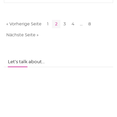
« Vorherige Seite
1
2
3
4
…
8
Nächste Seite »
Let’s talk about…