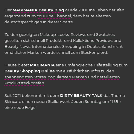
Der
MAGIMANIA Beauty Blog
wurde 2008 ins Leben gerufen
ergänzend zum
YouTube Channel
, dem heute ältesten
deutschsprachigen in dieser Sparte.
Zu den gezeigten
Makeup-Looks
,
Reviews und Swatches
gesellten sich schnell Produkt- und
Kollektions-Previews
und
Beauty News
. Internationales Shopping in Deutschland nicht
erhältlicher Marken wurde schnell zum Steckenpferd.
Heute bietet
MAGIMANIA
eine umfangreiche Hilfestellung zum
Beauty Shopping Online
mit ausführlichen Infos zu den
spannendsten Stores
,
populärsten Marken
und
detaillierten
Produktsteckbriefen
.
Seit 2021 bekommt mit dem
DIRTY BEAUTY TALK
das Thema
Skincare einen neuen Stellenwert.
Jeden Sonntag um 11 Uhr
eine neue Folge!