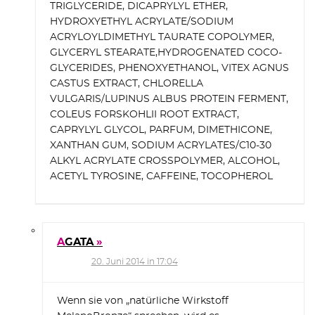
TRIGLYCERIDE, DICAPRYLYL ETHER,
HYDROXYETHYL ACRYLATE/SODIUM
ACRYLOYLDIMETHYL TAURATE COPOLYMER,
GLYCERYL STEARATE,HYDROGENATED COCO-
GLYCERIDES, PHENOXYETHANOL, VITEX AGNUS
CASTUS EXTRACT, CHLORELLA
VULGARIS/LUPINUS ALBUS PROTEIN FERMENT,
COLEUS FORSKOHLII ROOT EXTRACT,
CAPRYLYL GLYCOL, PARFUM, DIMETHICONE,
XANTHAN GUM, SODIUM ACRYLATES/C10-30
ALKYL ACRYLATE CROSSPOLYMER, ALCOHOL,
ACETYL TYROSINE, CAFFEINE, TOCOPHEROL
AGATA
20. Juni 2014 in 17:04
Wenn sie von „natürliche Wirkstoff