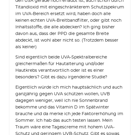
den USA gerade noch erlaubt ist, auch schon durch
Titandioxid mit eingeschränkterem Schutzspekrum
im UVA-Bereich ersetzt wird, haben doch alle
keinen echten UVA-Breitbandfilter, oder gibt noch
Inhaltsstoffe, die alle abdecken? Ich ging bisher
davon aus, dass der PPD die gesamte Breite
abdeckt, ist wohl aber nicht so. (Trotzdem besser
als keiner)
Sind eigentlich beide UVA-Spektralbereiche
gleichermaßen für Hautalterung und/oder
Hautkrebs verantwortlich oder ist es einer
besonders? Gibt es dazu irgendeine Studie?
Eigentlich würde ich mich hauptsächlich und auch
ganzjährig gegen UVA schützen wollen, UVB
dagegen weniger, weil ich nie Sonnenbrand
bekomme und das Vitamin D im Spätwinter
brauche und da merke ich jede Faktorerhöhung im
Sommer. Ich hab das auch testen lassen. Mein
Traum wäre eine Tagescreme mit hohem UVA-
Schutz und geringem UVB-Schutz. Gibt es sowas