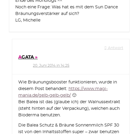
Ende des Monologs ^^
Noch eine Frage: Was hat es mit dem Sun Dance
Bräunungsverstärker auf sich?
LG, Michelle
Antwort
AGATA
20. Juni 2014 in 14:25
Wie Bräunungsbooster funktionieren, wurde in
diesem Post behandelt:
https://www.magi-
mania.de/gelb-gelb-gelb/
🙂
Bei Balea ist das (glaube ich) der Walnussextrakt
(steht hinten auf der Verpackung), welchen auch
Bioderma benutzen.
Die Balea Schutz & Bräune Sonnenmilch SPF 30
ist von den Inhaltsstoffen super – zwar benutzen