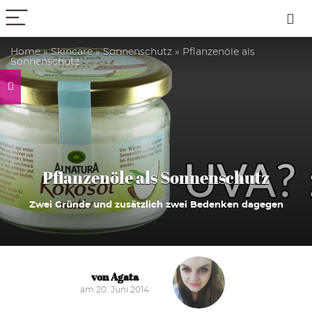
PICK COLOR
Home
»
Skincare
»
Sonnenschutz
»
Pflanzenöle als
Sonnenschutz
Pflanzenöle als Sonnenschutz
Zwei Gründe und zusätzlich zwei Bedenken dagegen
von Agata
am 20. Juni 2014