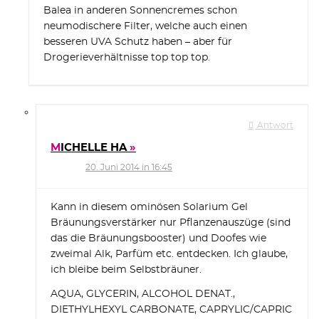
Balea in anderen Sonnencremes schon
neumodischere Filter, welche auch einen
besseren UVA Schutz haben – aber für
Drogerieverhältnisse top top top.
Antwort
MICHELLE HA
20. Juni 2014 in 16:45
Kann in diesem ominösen Solarium Gel
Bräunungsverstärker nur Pflanzenauszüge (sind
das die Bräunungsbooster) und Doofes wie
zweimal Alk, Parfüm etc. entdecken. Ich glaube,
ich bleibe beim Selbstbräuner.
AQUA, GLYCERIN, ALCOHOL DENAT.,
DIETHYLHEXYL CARBONATE, CAPRYLIC/CAPRIC