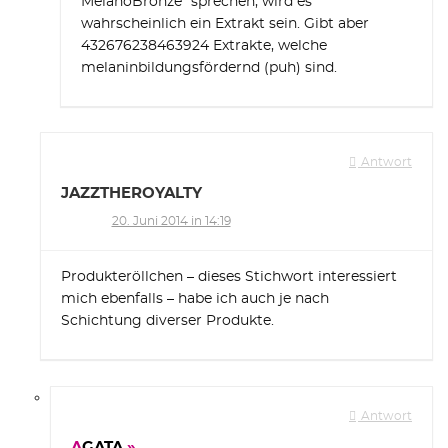
MelanoBronze“ sprechen, wird es
wahrscheinlich ein Extrakt sein. Gibt aber
432676238463924 Extrakte, welche
melaninbildungsfördernd (puh) sind.
Antwort
JAZZTHEROYALTY
20. Juni 2014 in 14:19
Produkteröllchen – dieses Stichwort interessiert
mich ebenfalls – habe ich auch je nach
Schichtung diverser Produkte.
Antwort
AGATA