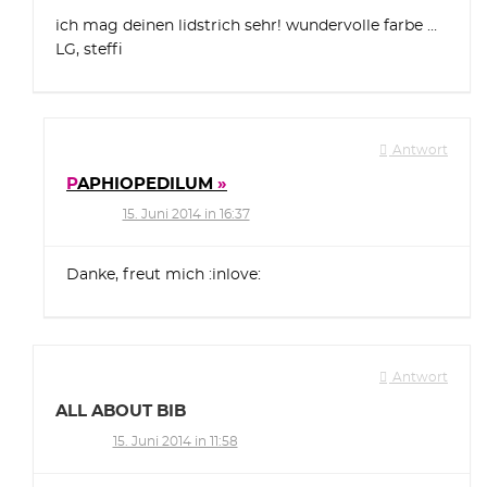
ich mag deinen lidstrich sehr! wundervolle farbe …
LG, steffi
Antwort
PAPHIOPEDILUM
15. Juni 2014 in 16:37
Danke, freut mich :inlove:
Antwort
ALL ABOUT BIB
15. Juni 2014 in 11:58