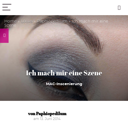
PICK COLOR
Home
»
Looks
»
Paphiopedilum
»
Ich mach mir eine
Szene
Ich mach mir eine Szene
MAC-Inscenierung
von Paphiopedilum
am 13. Juni 2014