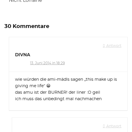
Nicht Lorraine
30 Kommentare
Antwort
DIVNA
13. Juni 2014 in 18:29
wie würden die ami-mädls sagen „this make up is
giving me life“ 😀
das amu ist der BURNER! der liner :O geil
ich muss das unbedingt mal nachmachen
Antwort