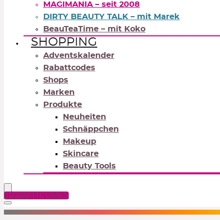
MAGIMANIA – seit 2008
DIRTY BEAUTY TALK – mit Marek
BeauTeaTime – mit Koko
SHOPPING
Adventskalender
Rabattcodes
Shops
Marken
Produkte
Neuheiten
Schnäppchen
Makeup
Skincare
Beauty Tools
RABATTCODES
NEUTRALS
REDS
OR