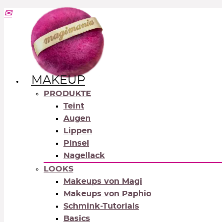
MAKEUP
PRODUKTE
Teint
Augen
Lippen
Pinsel
Nagellack
LOOKS
Makeups von Magi
Makeups von Paphio
Schmink-Tutorials
Basics