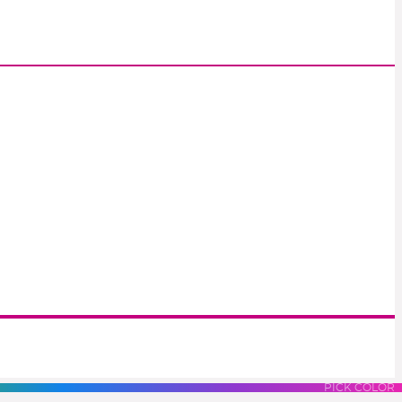
S
LUES
PURPLES
PINK
PICK COLOR