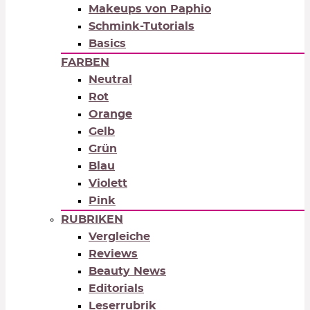
Makeups von Paphio
Schmink-Tutorials
Basics
FARBEN
Neutral
Rot
Orange
Gelb
Grün
Blau
Violett
Pink
RUBRIKEN
Vergleiche
Reviews
Beauty News
Editorials
Leserrubrik