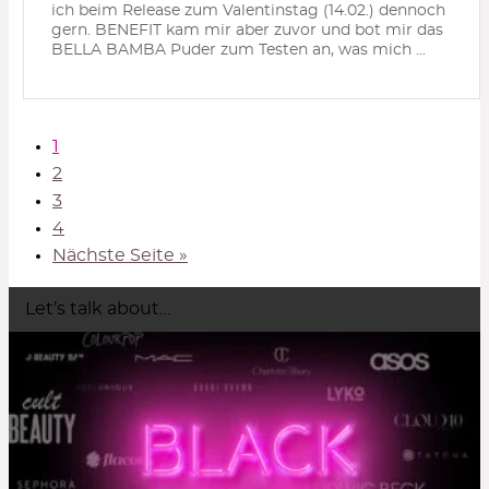
ich beim Release zum Valentinstag (14.02.) dennoch
gern. BENEFIT kam mir aber zuvor und bot mir das
BELLA BAMBA Puder zum Testen an, was mich ...
1
2
3
4
Nächste Seite »
Let’s talk about…