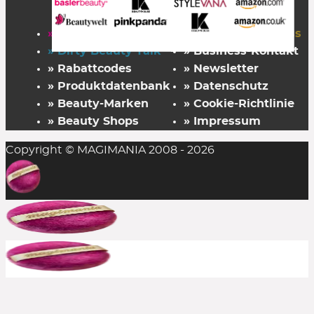
» Startseite
» FAZ Kaufkompass
» Dirty Beauty Talk
» Business-Kontakt
» Rabattcodes
» Newsletter
» Produktdatenbank
» Datenschutz
» Beauty-Marken
» Cookie-Richtlinie
» Beauty Shops
» Impressum
Copyright © MAGIMANIA 2008 - 2026