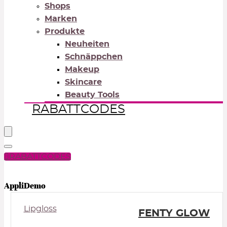
Shops
Marken
Produkte
Neuheiten
Schnäppchen
Makeup
Skincare
Beauty Tools
RABATTCODES
RABATTCODES
PICK COLOR
AppliDemo
Lipgloss
FENTY GLOW