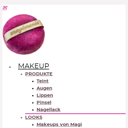
MAKEUP
PRODUKTE
Teint
Augen
Lippen
Pinsel
Nagellack
LOOKS
Makeups von Magi