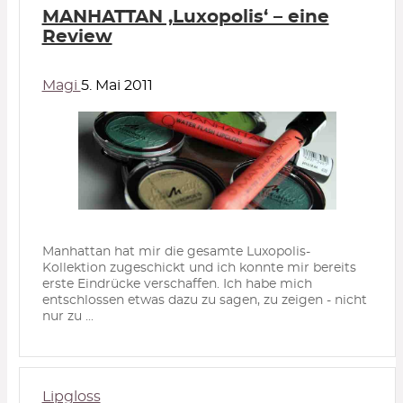
MANHATTAN ‚Luxopolis‘ – eine
Review
Magi
5. Mai 2011
Manhattan hat mir die gesamte Luxopolis-
Kollektion zugeschickt und ich konnte mir bereits
erste Eindrücke verschaffen. Ich habe mich
entschlossen etwas dazu zu sagen, zu zeigen - nicht
nur zu ...
Lipgloss