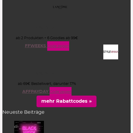
25% Rabatt
ab 2 Produkten + 6 Goodies ab 99€
FFWEEKS
Code zeigen
19% Rabatt
ab 69€ Bestellwert, darunter 17%
AFFPAYDAY
Code zeigen
mehr Rabattcodes »
Neueste Beiträge