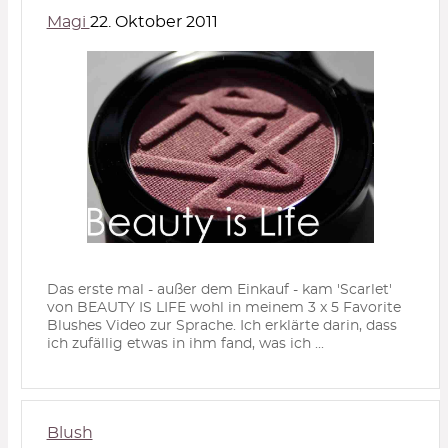
Magi
22. Oktober 2011
Das erste mal - außer dem Einkauf - kam 'Scarlet'
von BEAUTY IS LIFE wohl in meinem 3 x 5 Favorite
Blushes Video zur Sprache. Ich erklärte darin, dass
ich zufällig etwas in ihm fand, was ich ...
Blush