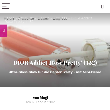
PICK COLOR
Home
»
Produkte
»
Lippen
»
Lipgloss
»
DIOR Addict
‚Rose Pretty‘ (452)
DIOR Addict ‚Rose Pretty‘ (452)
Ultra-Gloss Glow für die Garden Party - mit Mini-Demo
von Magi
am 12. Februar 2012