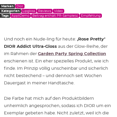
Marken
Dior
Kategorien
Lipgloss
Reviews
Video
Tags
AppliDemo
Beitrag enthält PR-Sample(s)
Empfehlung
Und noch ein Nude-ling für heute:
‚Rose Pretty‘
DIOR Addict Ultra-Gloss
aus der Glow-Reihe, der
im Rahmen der
Garden Party Spring Collection
erschienen ist. Ein eher spezielles Produkt, wie ich
finde. Im Prinzip völlig unscheinbar und sicherlich
nicht bestechend – und dennoch seit Wochen
Dauergast
in meiner Handtasche.
Die Farbe hat mich auf den Produktbildern
unheimlich angesprochen, sodass ich DIOR um ein
Exemplar gebeten habe. Nicht zuletzt, weil ich die