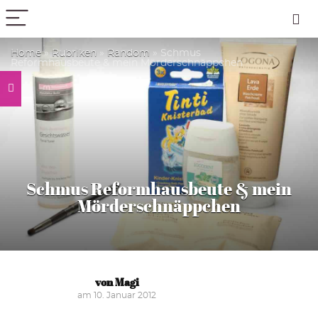
PICK COLOR
Home
»
Rubriken
»
Random
»
Schmus
Reformhausbeute & mein Mörderschnäppchen
Schmus Reformhausbeute & mein
Mörderschnäppchen
von Magi
am 10. Januar 2012