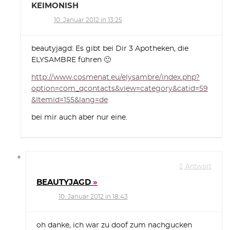
KEIMONISH
10. Januar 2012 in 13:25
beautyjagd: Es gibt bei Dir 3 Apotheken, die
ELYSAMBRE führen 🙂
http://www.cosmenat.eu/elysambre/index.php?
option=com_qcontacts&view=category&catid=59
&Itemid=155&lang=de
bei mir auch aber nur eine.
Antwort
BEAUTYJAGD
10. Januar 2012 in 18:43
oh danke, ich war zu doof zum nachgucken