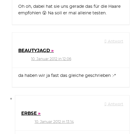
Oh oh, dabei hat sie uns gerade das für die Haare
empfohlen 😮 Na soll er mal alleine testen.
Antwort
BEAUTYJAGD
10. Januar 2012 in 12:06
da haben wir ja fast das gleiche geschrieben :-*
Antwort
ERBSE
10. Januar 2012 in 13:14