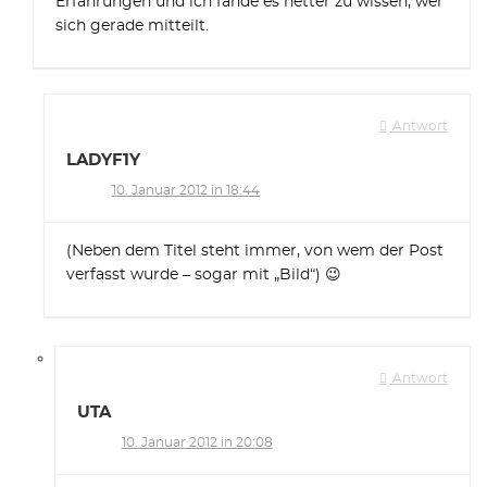
Erfahrungen und ich fände es netter zu wissen, wer
sich gerade mitteilt.
Antwort
LADYF1Y
10. Januar 2012 in 18:44
(Neben dem Titel steht immer, von wem der Post
verfasst wurde – sogar mit „Bild“) 😉
Antwort
UTA
10. Januar 2012 in 20:08