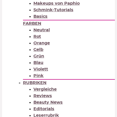
Makeups von Paphio
Schmink-Tutorials
Basics
FARBEN
Neutral
Rot
Orange
Gelb
Grün
Blau
Violett
Pink
RUBRIKEN
Vergleiche
Reviews
Beauty News
Editorials
Leserrubrik