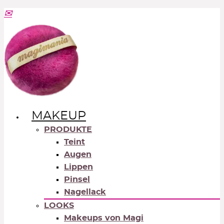
MAKEUP
PRODUKTE
Teint
Augen
Lippen
Pinsel
Nagellack
LOOKS
Makeups von Magi