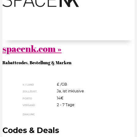
spacenk.com »
Rabattcodes, Bestellung & Marken
£ /
GB
¤ / LAND
Ja, ist inklusive
ZOLL/EUST.
14€
PORTO
2 - 7 Tage
VERSAND
ZAHLUNG
Codes & Deals