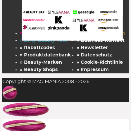
» Startseite
» FAZ Kaufkompass
» Dirty Beauty Talk
» Business-Kontakt
» Rabattcodes
» Newsletter
» Produktdatenbank
» Datenschutz
» Beauty-Marken
» Cookie-Richtlinie
» Beauty Shops
» Impressum
Copyright © MAGIMANIA 2008 - 2026