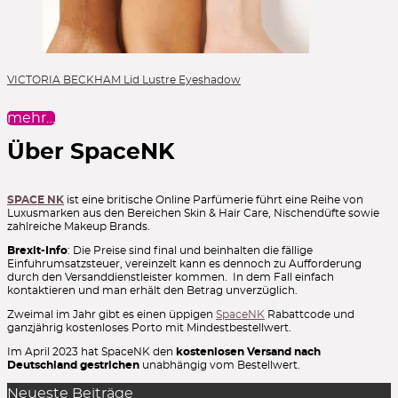
Lip Liner
Lippen
Lippenpflege
Liquid Foundation
VICTORIA BECKHAM Lid Lustre Eyeshadow
Liquid Lipstick
mehr…
Make-up Pinsel
Mascara
Über SpaceNK
Moisturizer
Peelings
SPACE NK
ist eine britische Online Parfümerie führt eine Reihe von
Luxusmarken aus den Bereichen Skin & Hair Care, Nischendüfte sowie
Powder
zahlreiche Makeup Brands.
Powder Blush
Brexit-Info
: Die Preise sind final und beinhalten die fällige
Powder Brushes
Einfuhrumsatzsteuer, vereinzelt kann es dennoch zu Aufforderung
durch den Versanddienstleister kommen. In dem Fall einfach
Reinigung
kontaktieren und man erhält den Betrag unverzüglich.
Reinigungsgel
Zweimal im Jahr gibt es einen üppigen
SpaceNK
Rabattcode und
ganzjährig kostenloses Porto mit Mindestbestellwert.
Serum
Im April 2023 hat SpaceNK den
kostenlosen Versand nach
Setting Spray
Deutschland gestrichen
unabhängig vom Bestellwert.
Singles & Pigments
Neueste Beiträge