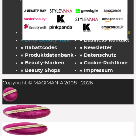
» Startseite
» FAZ Kaufkompass
» Dirty Beauty Talk
» Business-Kontakt
» Rabattcodes
» Newsletter
» Produktdatenbank
» Datenschutz
» Beauty-Marken
» Cookie-Richtlinie
» Beauty Shops
» Impressum
Copyright © MAGIMANIA 2008 - 2026