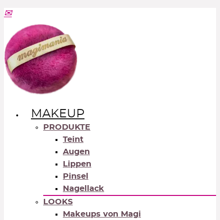
MAKEUP
PRODUKTE
Teint
Augen
Lippen
Pinsel
Nagellack
LOOKS
Makeups von Magi