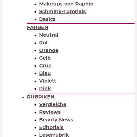
Makeups von Paphio
Schmink-Tutorials
Basics
FARBEN
Neutral
Rot
Orange
Gelb
Grün
Blau
Violett
Pink
RUBRIKEN
Vergleiche
Reviews
Beauty News
Editorials
Leserrubrik