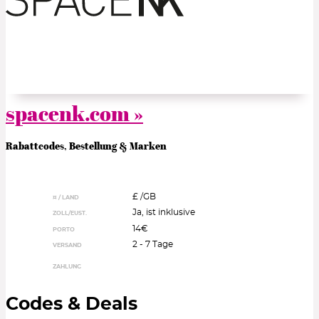
spacenk.com »
Rabattcodes, Bestellung & Marken
£ /
GB
¤ / LAND
Ja, ist inklusive
ZOLL/EUST.
14€
PORTO
2 - 7 Tage
VERSAND
ZAHLUNG
Codes & Deals