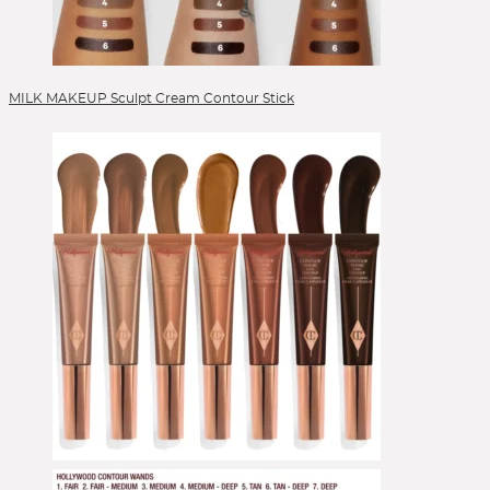
Lip Liner
Lippen
Lippenpflege
Liquid Foundation
MILK MAKEUP Sculpt Cream Contour Stick
Liquid Lipstick
Make-up Pinsel
Mascara
Moisturizer
Peelings
Powder
Powder Blush
Powder Brushes
Reinigung
Reinigungsgel
Serum
Setting Spray
Singles & Pigments