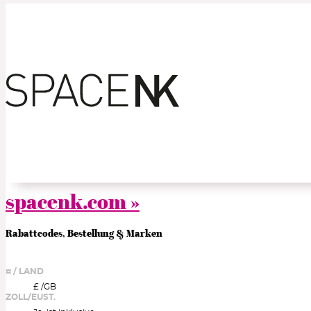
spacenk.com »
Rabattcodes, Bestellung & Marken
¤ / LAND
£ /
GB
ZOLL/EUST.