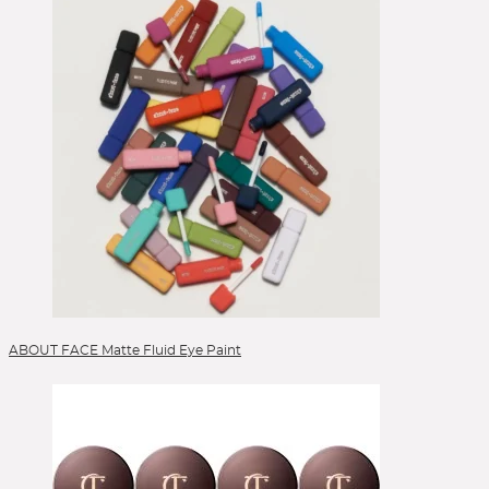
Eyeshadow Base
Eyeshadow Brushes
Face Primer
Foundation
Foundation Brushes
Gesichtsöl
Glow Primer
Highlighter
Lidschattenpaletten
Lip Liner
Lippen
Lippenpflege
Liquid Foundation
ABOUT FACE Matte Fluid Eye Paint
Liquid Lipstick
Make-up Pinsel
Mascara
Moisturizer
Peelings