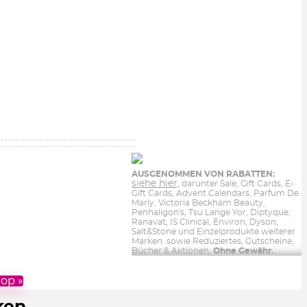
AUSGENOMMEN VON RABATTEN:
siehe hier
, darunter Sale, Gift Cards, E-
Gift Cards, Advent Calendars, Parfum De
Marly, Victoria Beckham Beauty,
Penhaligon's, Tsu Lange Yor, Diptyque,
Ranavat, IS Clinical, Environ, Dyson,
Salt&Stone und Einzelprodukte weiterer
Marken. sowie Reduziertes, Gutscheine,
Bücher & Aktionen.
Ohne Gewähr.
op »