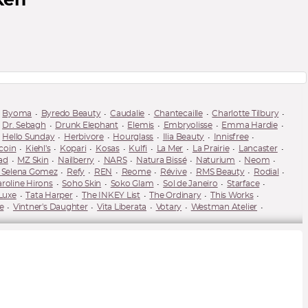
ken
Byoma
Byredo Beauty
Caudalie
Chantecaille
Charlotte Tilbury
Dr. Sebagh
Drunk Elephant
Elemis
Embryolisse
Emma Hardie
Hello Sunday
Herbivore
Hourglass
Ilia Beauty
Innisfree
coin
Kiehl's
Kopari
Kosas
Kulfi
La Mer
La Prairie
Lancaster
ad
MZ Skin
Nailberry
NARS
Natura Bissé
Naturium
Neom
y Selena Gomez
Refy
REN
Reome
Révive
RMS Beauty
Rodial
roline Hirons
Soho Skin
Soko Glam
Sol de Janeiro
Starface
Luxe
Tata Harper
The INKEY List
The Ordinary
This Works
e
Vintner's Daughter
Vita Liberata
Votary
Westman Atelier