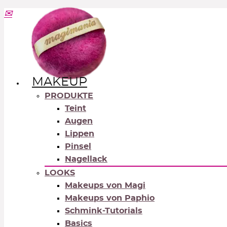
MAKEUP
PRODUKTE
Teint
Augen
Lippen
Pinsel
Nagellack
LOOKS
Makeups von Magi
Makeups von Paphio
Schmink-Tutorials
Basics