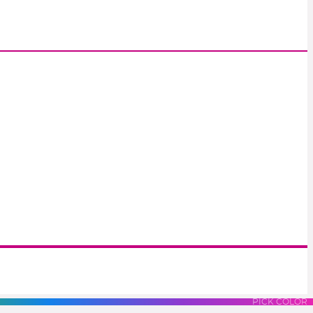
S
LUES
PURPLES
PINK
PICK COLOR