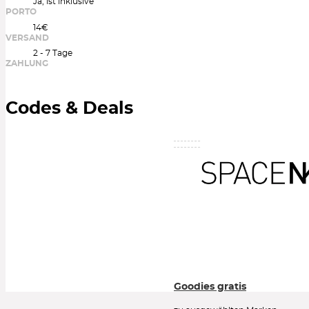
Ja, ist inklusive
PORTO
14€
VERSAND
2 - 7 Tage
ZAHLUNG
Codes & Deals
Goodies gratis