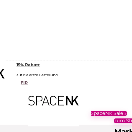
15% Rabatt
auf die erste Bestellung
FIRST15
Code zeigen
SpaceNK Sale »
zum Sh