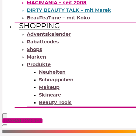
MAGIMANIA – seit 2008
DIRTY BEAUTY TALK – mit Marek
BeauTeaTime – mit Koko
SHOPPING
Adventskalender
Rabattcodes
Shops
Marken
Produkte
Neuheiten
Schnäppchen
Makeup
Skincare
Beauty Tools
RABATTCODES
NEUTRALS
REDS
OR