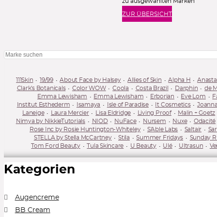
zu ausgewählten Marken
ZUR ÜBERSICHT
111Skin
19/99
About Face by Halsey
Allies of Skin
Alpha H
Anastas
Clark's Botanicals
Color WOW
Coola
Costa Brazil
Darphin
de 
Emma Lewisham
Emma Lewisham
Erborian
Eve Lom
F
Institut Esthederm
Isamaya
Isle of Paradise
It Cosmetics
Joanna
Laneige
Laura Mercier
Lisa Eldridge
Living Proof
Malin + Goetz
Nimya by NikkieTutorials
NIOD
NuFace
Nursem
Nuxe
Odacité
Rose Inc by Rosie Huntington-Whiteley
S'Able Labs
Saltair
Sa
STELLA by Stella McCartney
Stila
Summer Fridays
Sunday Ri
Tom Ford Beauty
Tula Skincare
U Beauty
Ulé
Ultrasun
Ve
Kategorien
Augencreme
BB Cream