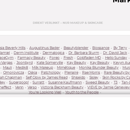
Mar
DIREKT VERLINKT – NUR MAKEUP & SKINCARE
ia Beverly Hills
Augustinus Bader
Beautyblender
Biossance
By Terry
Mamiel
Derm Institute
Dermalogica
Dr. Barbara Sturm
Dr. David Jack
aceGym
Farmacy Beauty
Foreo
Fresh
Goldfaden MD
Hello Sunday
 Vargas
Joonbyrd
Kate Somerville
Kay Beauty
Kay Beauty
Kevyn Au
Mauli
Medik8
Milk Makeup
Mimétique
Monika Blunder Beauty
Mur
Omorovicza
Oskia
Patchology
Plenaire
Rae Morris
Rare Beauty b
rah Chapman
Self Glow by James Read
Shiseido
Sisley
Skin Rocks by Ca
ley
Supergoop!
Surratt
Susanne Kaufmann
Sweed Beauty
T3
Tan-
neffect
Venn
Verso
Victoria Beckham Beauty
VIEVE by Jamie Geneviev
You're Looking Well
Youth to the People