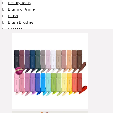
Beauty Tools
Blurring Primer
Blush
Blush Brushes
Bronzer
Brows
Cleansing Balm
Collection
Concealer
Contour
Cream Blush
Cream Foundation
Cream Shadow
Elektro
Eye Pencil
Eyeliner
Eyeshadow