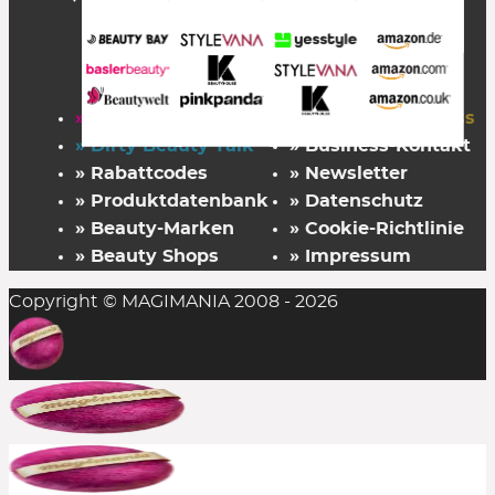
» Startseite
» FAZ Kaufkompass
» Dirty Beauty Talk
» Business-Kontakt
» Rabattcodes
» Newsletter
» Produktdatenbank
» Datenschutz
» Beauty-Marken
» Cookie-Richtlinie
» Beauty Shops
» Impressum
Copyright © MAGIMANIA 2008 - 2026