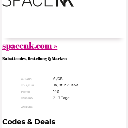
spacenk.com »
Rabattcodes, Bestellung & Marken
£ /
GB
¤ / LAND
Ja, ist inklusive
ZOLL/EUST.
14€
PORTO
2 - 7 Tage
VERSAND
ZAHLUNG
Codes & Deals