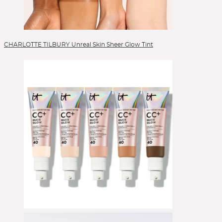
Lip Liner
Lippen
Lippenpflege
Liquid Foundation
CHARLOTTE TILBURY Unreal Skin Sheer Glow Tint
Liquid Lipstick
Make-up Pinsel
Mascara
Moisturizer
Peelings
Powder
Powder Blush
Powder Brushes
Reinigung
Reinigungsgel
Serum
Setting Spray
Singles & Pigments