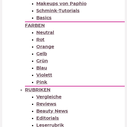
Makeups von Paphio
Schmink-Tutorials
Basics
FARBEN
Neutral
Rot
Orange
Gelb
Grün
Blau
Violett
Pink
RUBRIKEN
Vergleiche
Reviews
Beauty News
Editorials
Leserrubrik