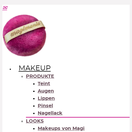
MAKEUP
PRODUKTE
Teint
Augen
Lippen
Pinsel
Nagellack
LOOKS
Makeups von Magi