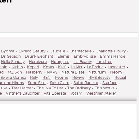
ken
Byoma
Byredo Beauty
Caudalie
Chantecaille
Charlotte Tilbury
Dr. Sebagh
Drunk Elephant
Elemis
Embryolisse
Emma Hardie
Hello Sunday
Herbivore
Hourglass
Ilia Beauty
Innisfree
coin
Kiehl's
Kopari
Kosas
Kulfi
La Mer
La Prairie
Lancaster
ad
MZ Skin
Nailberry
NARS
Natura Bissé
Naturium
Neom
y Selena Gomez
Refy
REN
Reome
Révive
RMS Beauty
Rodial
roline Hirons
Soho Skin
Soko Glam
Sol de Janeiro
Starface
Luxe
Tata Harper
The INKEY List
The Ordinary
This Works
e
Vintner's Daughter
Vita Liberata
Votary
Westman Atelier