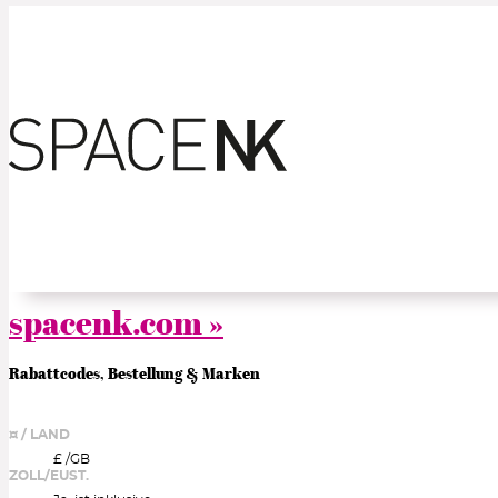
spacenk.com »
Rabattcodes, Bestellung & Marken
¤ / LAND
£ /
GB
ZOLL/EUST.