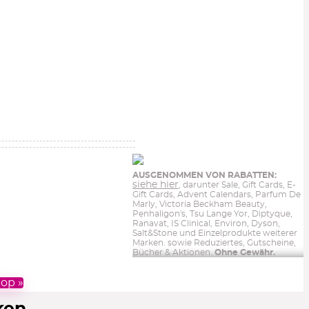
AUSGENOMMEN VON RABATTEN:
siehe hier
, darunter Sale, Gift Cards, E-
Gift Cards, Advent Calendars, Parfum De
Marly, Victoria Beckham Beauty,
Penhaligon's, Tsu Lange Yor, Diptyque,
Ranavat, IS Clinical, Environ, Dyson,
Salt&Stone und Einzelprodukte weiterer
Marken. sowie Reduziertes, Gutscheine,
Bücher & Aktionen.
Ohne Gewähr.
op »