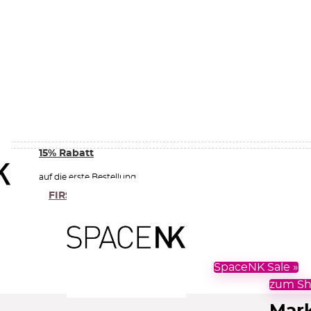
15% Rabatt
auf die erste Bestellung
FIRST15
Code zeigen
SpaceNK Sale »
zum Sh