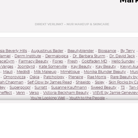
Mar
DIREKT VERLINKT – NUR MAKEUP & SKINCARE
ia Beverly Hills
Augustinus Bader
Beautyblender
Biossance
By Terry
Mamiel
Derm Institute
Dermalogica
Dr. Barbara Sturm
Dr. David Jack
aceGym
Farmacy Beauty
Foreo
Fresh
Goldfaden MD
Hello Sunday
 Vargas
Joonbyrd
Kate Somerville
Kay Beauty
Kay Beauty
Kevyn Au
Mauli
Medik8
Milk Makeup
Mimétique
Monika Blunder Beauty
Mur
Omorovicza
Oskia
Patchology
Plenaire
Rae Morris
Rare Beauty b
rah Chapman
Self Glow by James Read
Shiseido
Sisley
Skin Rocks by Ca
ley
Supergoop!
Surratt
Susanne Kaufmann
Sweed Beauty
T3
Tan-
neffect
Venn
Verso
Victoria Beckham Beauty
VIEVE by Jamie Geneviev
You're Looking Well
Youth to the People