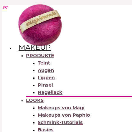
MAKEUP
PRODUKTE
Teint
Augen
Lippen
Pinsel
Nagellack
LOOKS
Makeups von Magi
Makeups von Paphio
Schmink-Tutorials
Basics