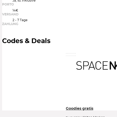
Ja, ist inklusive
PORTO
14€
VERSAND
2 - 7 Tage
ZAHLUNG
Codes & Deals
Goodies gratis