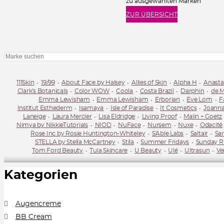
zu ausgewählten Marken
ZUR ÜBERSICHT
111Skin
19/99
About Face by Halsey
Allies of Skin
Alpha H
Anastas
Clark's Botanicals
Color WOW
Coola
Costa Brazil
Darphin
de 
Emma Lewisham
Emma Lewisham
Erborian
Eve Lom
F
Institut Esthederm
Isamaya
Isle of Paradise
It Cosmetics
Joanna
Laneige
Laura Mercier
Lisa Eldridge
Living Proof
Malin + Goetz
Nimya by NikkieTutorials
NIOD
NuFace
Nursem
Nuxe
Odacité
Rose Inc by Rosie Huntington-Whiteley
S'Able Labs
Saltair
Sa
STELLA by Stella McCartney
Stila
Summer Fridays
Sunday Ri
Tom Ford Beauty
Tula Skincare
U Beauty
Ulé
Ultrasun
Ve
Kategorien
Augencreme
BB Cream