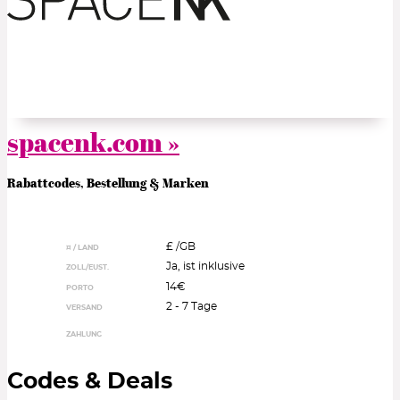
spacenk.com »
Rabattcodes, Bestellung & Marken
£ /
GB
¤ / LAND
Ja, ist inklusive
ZOLL/EUST.
14€
PORTO
2 - 7 Tage
VERSAND
ZAHLUNG
Codes & Deals