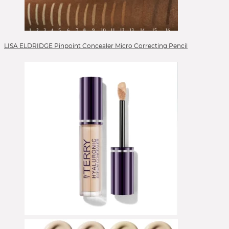
Lip Liner
Lippen
Lippenpflege
Liquid Foundation
LISA ELDRIDGE Pinpoint Concealer Micro Correcting Pencil
Liquid Lipstick
Make-up Pinsel
Mascara
Moisturizer
Peelings
Powder
Powder Blush
Powder Brushes
Reinigung
Reinigungsgel
Serum
Setting Spray
Singles & Pigments