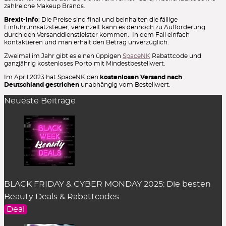
zahlreiche Makeup Brands.
Brexit-Info
: Die Preise sind final und beinhalten die fällige
Einfuhrumsatzsteuer, vereinzelt kann es dennoch zu Aufforderung
durch den Versanddienstleister kommen. In dem Fall einfach
kontaktieren und man erhält den Betrag unverzüglich.
Zweimal im Jahr gibt es einen üppigen
SpaceNK
Rabattcode und
ganzjährig kostenloses Porto mit Mindestbestellwert.
Im April 2023 hat SpaceNK den
kostenlosen Versand nach
Deutschland gestrichen
unabhängig vom Bestellwert.
Neueste Beiträge
BLACK FRIDAY & CYBER MONDAY 2025: Die besten
Beauty Deals & Rabattcodes
Deal