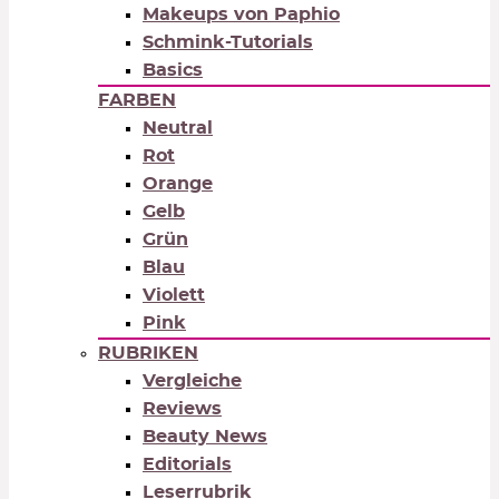
Makeups von Paphio
Schmink-Tutorials
Basics
FARBEN
Neutral
Rot
Orange
Gelb
Grün
Blau
Violett
Pink
RUBRIKEN
Vergleiche
Reviews
Beauty News
Editorials
Leserrubrik