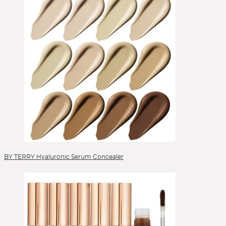
Skincare
Sonnenschutz
Sponges
Stick Foundation
Toner
Treatment
Alle Kategorien
BY TERRY Hyaluronic Serum Concealer