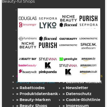
Beauty-ful Shops
» Startseite
» FAZ Kaufkompass
» Dirty Beauty Talk
» Business-Kontakt
» Rabattcodes
» Newsletter
» Produktdatenbank
» Datenschutz
» Beauty-Marken
» Cookie-Richtlinie
» Beauty Shops
» Impressum