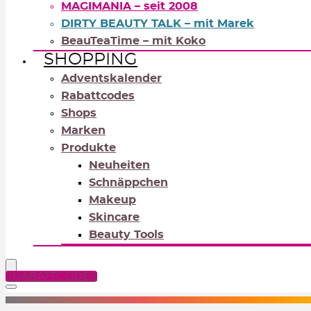
MAGIMANIA – seit 2008
DIRTY BEAUTY TALK – mit Marek
BeauTeaTime – mit Koko
SHOPPING
Adventskalender
Rabattcodes
Shops
Marken
Produkte
Neuheiten
Schnäppchen
Makeup
Skincare
Beauty Tools
RABATTCODES
NEUTRALS
REDS
OR