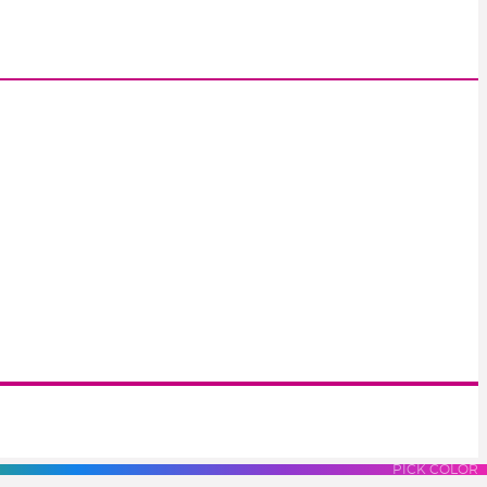
S
LUES
PURPLES
PINK
PICK COLOR