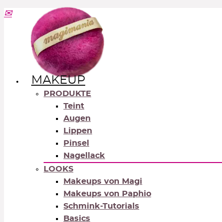
MAKEUP
PRODUKTE
Teint
Augen
Lippen
Pinsel
Nagellack
LOOKS
Makeups von Magi
Makeups von Paphio
Schmink-Tutorials
Basics