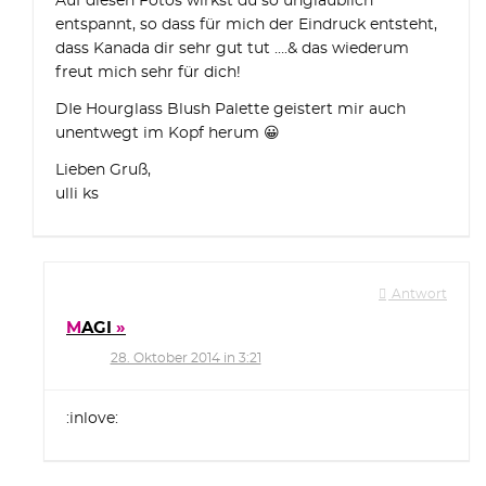
Auf diesen Fotos wirkst du so unglaublich
entspannt, so dass für mich der Eindruck entsteht,
dass Kanada dir sehr gut tut ….& das wiederum
freut mich sehr für dich!
DIe Hourglass Blush Palette geistert mir auch
unentwegt im Kopf herum 😀
Lieben Gruß,
ulli ks
Antwort
MAGI
28. Oktober 2014 in 3:21
:inlove: