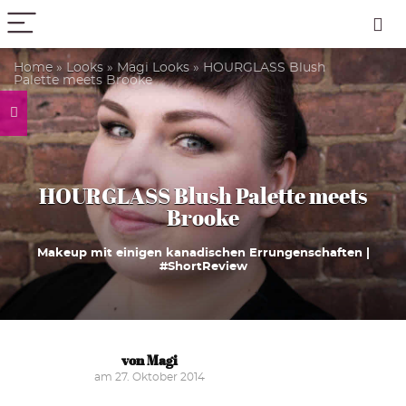
PICK COLOR
Home
»
Looks
»
Magi Looks
»
HOURGLASS Blush
Palette meets Brooke
HOURGLASS Blush Palette meets
Brooke
Makeup mit einigen kanadischen Errungenschaften |
#ShortReview
von Magi
am 27. Oktober 2014