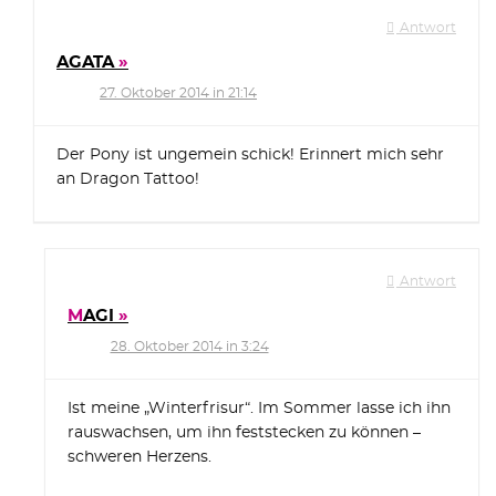
Antwort
AGATA
27. Oktober 2014 in 21:14
Der Pony ist ungemein schick! Erinnert mich sehr
an Dragon Tattoo!
Antwort
MAGI
28. Oktober 2014 in 3:24
Ist meine „Winterfrisur“. Im Sommer lasse ich ihn
rauswachsen, um ihn feststecken zu können –
schweren Herzens.