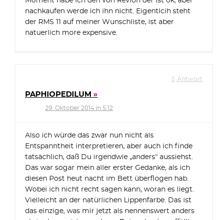
Moment habe ich den von Revlon der ist ok, aber
nachkaufen werde ich ihn nicht. Eigentlcih steht
der RMS 11 auf meiner Wunschliste, ist aber
natuerlich more expensive.
Antwort
PAPHIOPEDILUM
29. Oktober 2014 in 5:12
Also ich würde das zwar nun nicht als
Entspanntheit interpretieren, aber auch ich finde
tatsächlich, daß Du irgendwie „anders“ aussiehst.
Das war sogar mein aller erster Gedanke, als ich
diesen Post heut nacht im Bett überflogen hab.
Wobei ich nicht recht sagen kann, woran es liegt.
Vielleicht an der natürlichen Lippenfarbe. Das ist
das einzige, was mir jetzt als nennenswert anders