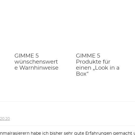
GIMME 5
GIMME 5
wünschenswert
Produkte für
e Warnhinweise
einen „Look in a
Box“
 20:20
inmalrasierern habe ich bisher sehr gute Erfahrungen gemacht 