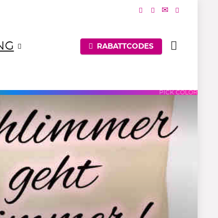
NG
RABATTCODES
UES
PURPLES
PINKS
PICK COLOR