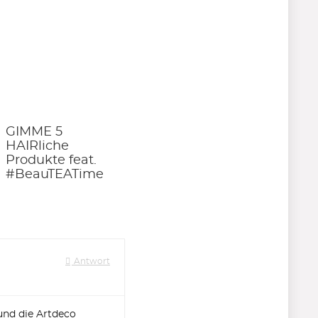
GIMME 5
HAIRliche
Produkte feat.
#BeauTEATime
Antwort
und die Artdeco