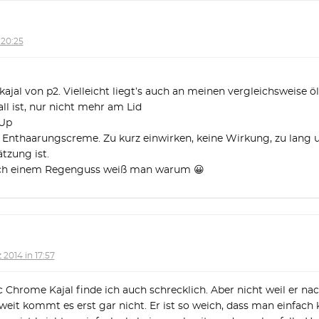
 20:25
kajal von p2. Vielleicht liegt’s auch an meinen vergleichsweise ö
ll ist, nur nicht mehr am Lid
-Up
et Enthaarungscreme. Zu kurz einwirken, keine Wirkung, zu lang 
tzung ist.
ach einem Regenguss weiß man warum 😀
 2014 in 17:57
 Chrome Kajal finde ich auch schrecklich. Aber nicht weil er na
soweit kommt es erst gar nicht. Er ist so weich, dass man einfach 