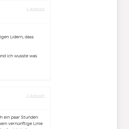
Antwort
ligen Lidern, dass
und ich wusste was
Antwort
ch ein paar Stunden
kein vernünftige Linie