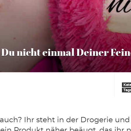
 Du nicht einmal Deiner Fei
Kat
Tag
 auch? Ihr steht in der Drogerie un
e ein Produkt näher beäugt, das ihr