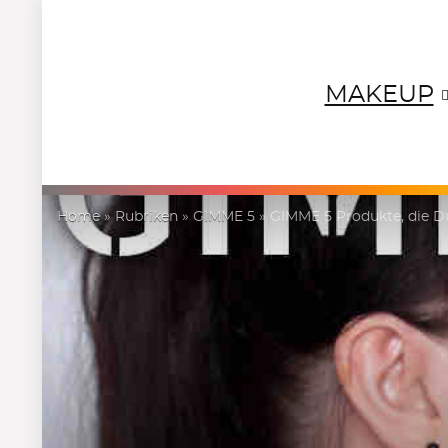
MAKEUP
NEUTRALS
REDS
OR
Home
»
Rubriken
»
GIMME 5
»
GIMME 5 Produkte, die D