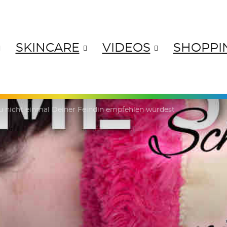
SKINCARE
VIDEOS
SHOPPI
ANGES
YELLOWS
GREENS
BL
u nicht einmal Deiner Feindin empfehlen würdest