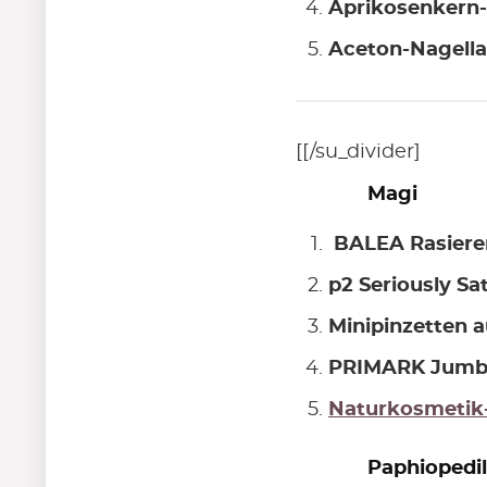
Aprikosenkern-
Aceton-Nagella
[[/su_divider]
Magi
BALEA Rasiere
p2 Seriously Sat
Minipinzetten 
PRIMARK Jumb
Naturkosmetik-
Paphiopedi