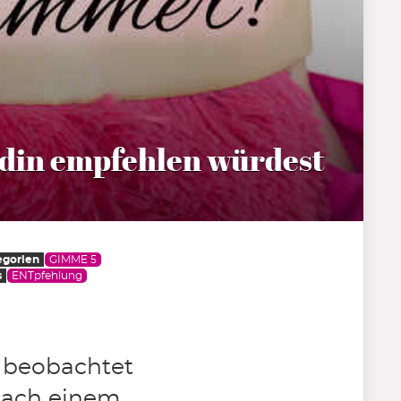
ndin empfehlen würdest
egorien
GIMME 5
s
ENTpfehlung
d beobachtet
 nach einem