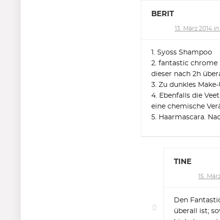
BERIT
13. März 2014 in
1. Syoss Shampoo
2. fantastic chrome 
dieser nach 2h übera
3. Zu dunkles Make
4. Ebenfalls die Ve
eine chemische Verä
5. Haarmascara. N
TINE
15. März
Den Fantastic
überall ist; 