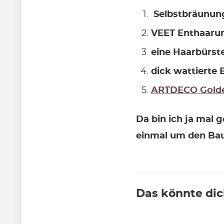
Selbstbräunun
VEET Enthaaru
eine Haarbürst
dick wattierte 
ARTDECO Golden
Da bin ich ja mal g
einmal um den Ba
Das könnte dic