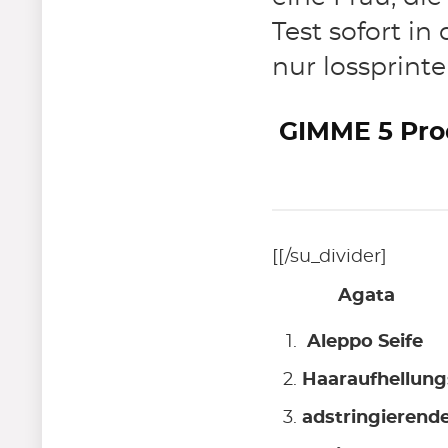
Test sofort in
nur lossprint
GIMME 5 Prod
[[/su_divider]
Agata
Aleppo Seife
Haaraufhellung
adstringierend