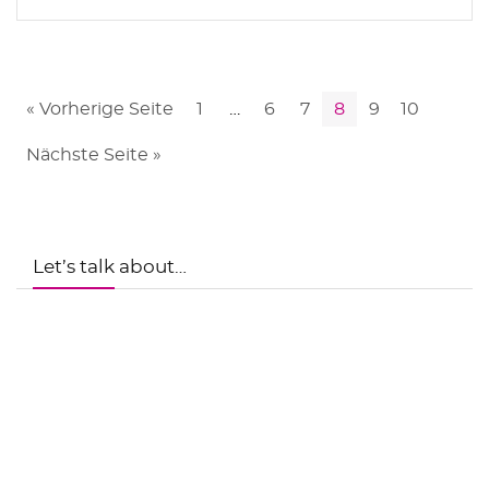
« Vorherige Seite
1
…
6
7
8
9
10
Nächste Seite »
Let’s talk about…