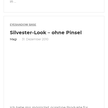
in ...
EYESHADOW BASE
Silvester-Look – ohne Pinsel
Magi
31. Dezember 2010
Ich habe mir möglichst günstige Produkte für