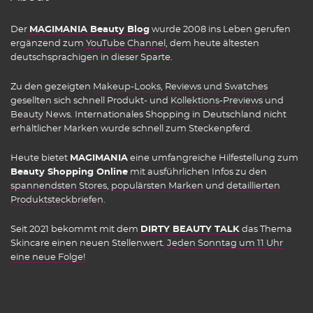
Der
MAGIMANIA Beauty Blog
wurde 2008 ins Leben gerufen
ergänzend zum
YouTube Channel
, dem heute ältesten
deutschsprachigen in dieser Sparte.
Zu den gezeigten
Makeup-Looks
,
Reviews und Swatches
gesellten sich schnell Produkt- und
Kollektions-Previews
und
Beauty News
. Internationales Shopping in Deutschland nicht
erhältlicher Marken wurde schnell zum Steckenpferd.
Heute bietet
MAGIMANIA
eine umfangreiche Hilfestellung zum
Beauty Shopping Online
mit ausführlichen Infos zu den
spannendsten Stores
,
populärsten Marken
und
detaillierten
Produktsteckbriefen
.
Seit 2021 bekommt mit dem
DIRTY BEAUTY TALK
das Thema
Skincare einen neuen Stellenwert.
Jeden Sonntag um 11 Uhr
eine neue Folge!