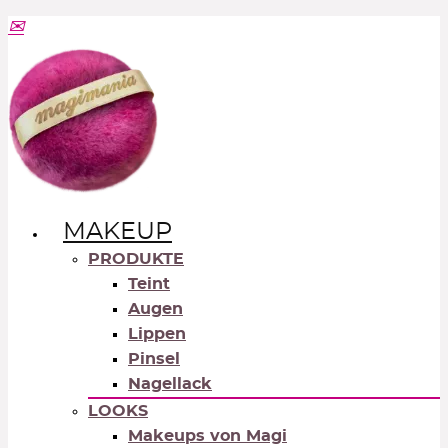
MAKEUP
PRODUKTE
Teint
Augen
Lippen
Pinsel
Nagellack
LOOKS
Makeups von Magi