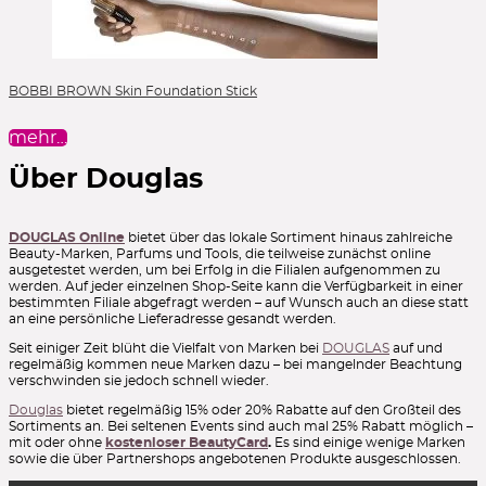
Sigma Makeup
Sioris *
Sisley
Skin Biology Therapy *
Skin Generics *
Skin Proud
Skin1004 *
Skin689 *
Skinboom *
SkinCeuticals
SkinChemists *
Skindivision
Skinfood
SKINthings
Sleek
Smashbox
SNP *
Soap & Glory
Sober
SoEco *
Sol de Janeiro
Soleil Toujours
Some By Mi
Speick *
BOBBI BROWN Skin Foundation Stick
Spilanthox *
St. Moriz
St. Tropez
Stagecolor
Stila
StriVectin
Strong
Studio Botanic *
Sulfoderm *
Surratt *
SVR *
Sweed Beauty
Swype Cosmetics
Talika *
Tana
Tautropfen *
mehr…
Tealogy *
Technique Pro *
TEMT *
Terra del Sol
Thank You Farmer *
The Baumery
The Body Shop *
Über Douglas
The Browery
The BrowGal
The Conscious *
The Fox Tan
The Groomed Man Co. *
The Gruff Stuff *
The Hairoine Company
The INKEY Link
The Intuition
The Ordinary
DOUGLAS Online
bietet über das lokale Sortiment hinaus zahlreiche
The Organic Pharmacy
The Quick Flick
The Skinimalist *
Beauty-Marken, Parfums und Tools, die teilweise zunächst online
theBalm
This Works
TirTir *
Tocobo *
Tom Ford Beauty
ausgetestet werden, um bei Erfolg in die Filialen aufgenommen zu
Tomorrowlabs
Tonymoly *
Too Faced
Topicrem *
Torriden *
werden. Auf jeder einzelnen Shop-Seite kann die Verfügbarkeit in einer
Toun 28 *
Tozaime *
Transparent Lab
Trilogy
Trind
bestimmten Filiale abgefragt werden – auf Wunsch auch an diese statt
Tromborg
True North
Tula
Tweezerman
U Beauty
UBU
an eine persönliche Lieferadresse gesandt werden.
Ulé
Ultra Violette
und Gretel *
Uniq
Unleashia *
UpCircle
Seit einiger Zeit blüht die Vielfalt von Marken bei
DOUGLAS
auf und
Uriage *
Urtekram *
Valentino Beauty
Valion *
Vapour
regelmäßig kommen neue Marken dazu – bei mangelnder Beachtung
Veg-up Make Up *
Velandia *
Velour Lashes
VeniceBeauty *
verschwinden sie jedoch schnell wieder.
Venn *
Verso
Vetia Floris *
Vetia Mare *
Vichy
Vida Glow
Douglas
Vita Liberata
bietet regelmäßig 15% oder 20% Rabatte auf den Großteil des
Von Styp
Votary
W7
Wakeup Cosmetics
Sortiments an. Bei seltenen Events sind auch mal 25% Rabatt möglich –
wet'n'wild
Whamisa *
Wild Science Lab
Wirlof
Wunder2
mit oder ohne
kostenloser BeautyCard
.
Es sind einige wenige Marken
Yope *
Youngblood
YouStar
Youth Lab
sowie die über Partnershops angebotenen Produkte ausgeschlossen.
Youthshots by Dr. Fach
Yverum *
Yves Rocher
Yves Saint Laurent Beauté (YSL)
Zao
Zarko Beauty *
Zarqua