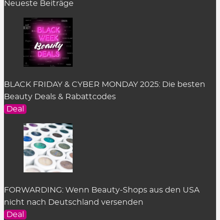
Neueste Beiträge
Zealots of Nature
Zelens *
Zew for Men
Zoeva
Zwilling
* über DOUGLAS-Partner
– Info »
, ggf. von Codes ausgeschlossen
BLACK FRIDAY & CYBER MONDAY 2025: Die besten
Beauty Deals & Rabattcodes
Deal
FORWARDING: Wenn Beauty-Shops aus den USA
nicht nach Deutschland versenden
Deal