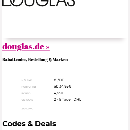
douglas.de »
Rabattcodes, Bestellung & Marken
€ /
DE
¤ / LAND
ab 34,95€
PORTOFREI
4,95€
PORTO
2 - 5 Tage | DHL
VERSAND
ZAHLUNG
Codes & Deals