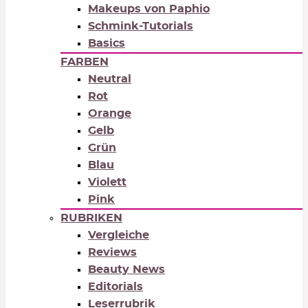
Makeups von Paphio
Schmink-Tutorials
Basics
FARBEN
Neutral
Rot
Orange
Gelb
Grün
Blau
Violett
Pink
RUBRIKEN
Vergleiche
Reviews
Beauty News
Editorials
Leserrubrik