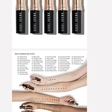
Nature of Things *
neemen
Neo Make-up
Neonail
Neoretin *
NeoStrata *
Neovi *
Neutrogena *
newkee *
Niclay
Nimya by Nikkie Tutorials
NIOD
Nivea
Non Gender Specific
Nordik
Note
Nude by Nature
Nudestix
NUI Cosmetics
Numbuzin*
Nuori
Nuxe
NYX
Oceanwell *
Ofra Cosmetics
Olivanna
Oliveda
Omorovicza *
Ondo Beauty 36.5 *
One/Size by Patrick Starrr
OPI
Origins
Orimei by Victoria Swarovski
Orlane *
Oskia
Ozn
PAAU
Pacifica
Pai Skincare *
Palina *
Pat McGrath Labs
Patchness
Patchology *
Paula's Choice
PAX Polish
Payot
Perfect Image *
Perricone MD *
Pestle & Mortar *
Peter Thomas Roth
Physicians Formula
Physiogel *
Pinch of Colour
Pinky Goat
Pixi
Piz Buin
Plant Apothecary
Plume *
pmd
PoBeau *
Polaar
Prada Beauty
Pretty Vulgar
Primavera *
PSA Skin *
Pupa Milano
Pür Cosmetics
Pure White
Purelei *
Purito *
puroBIO *
Pyunkang Yul *
Queen Tarzi
Raaw Alchemy *
Real Techniques
Red Cherry Lashes
Regénere 3D
Remescar *
REN
Revitalash
Revitasun
Revlon
Revoloution
Revolution Pro
Revolution Skincare
Revolution XX
Revox B77 *
Rilastil *
Rituals
RoC *
Rodial
Rom&nd *
Rosense *
Rosental
Rouge Bunny Rouge *
RoundLab *
Rude Cosmetics
Ruhaku *
Sally Hansen
Salt & Stone
salted. *
Samion
Sand & Sky
Sandawha
Sans Soucis
Santaverde
Sante *
Sarah Chapman
SBT
Sebamed
Sensai
Sensisana *
Sepai
Serumkind *
Sesderma *
Sesderma *
Seventy-One *
Shamanic
Shiseido