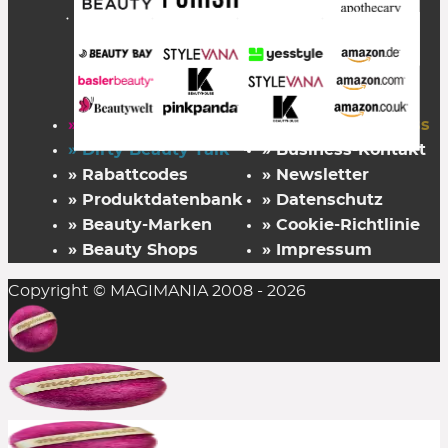
» Startseite
» FAZ Kaufkompass
» Dirty Beauty Talk
» Business-Kontakt
» Rabattcodes
» Newsletter
» Produktdatenbank
» Datenschutz
» Beauty-Marken
» Cookie-Richtlinie
» Beauty Shops
» Impressum
Copyright © MAGIMANIA 2008 - 2026