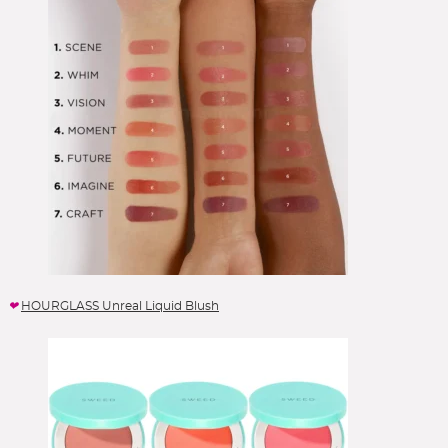
Zealots of Nature
Zelens *
Zew for Men
Zoeva
Zwilling
* über DOUGLAS-Partner
– Info »
, ggf. von Codes ausgeschlossen
HOURGLASS Unreal Liquid Blush