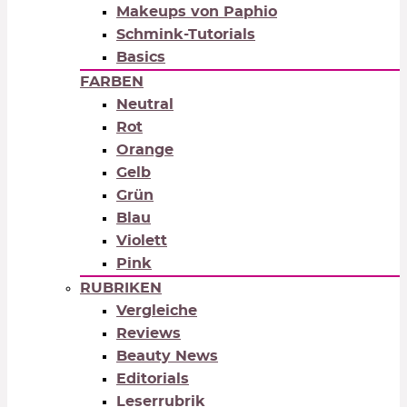
Makeups von Paphio
Schmink-Tutorials
Basics
FARBEN
Neutral
Rot
Orange
Gelb
Grün
Blau
Violett
Pink
RUBRIKEN
Vergleiche
Reviews
Beauty News
Editorials
Leserrubrik