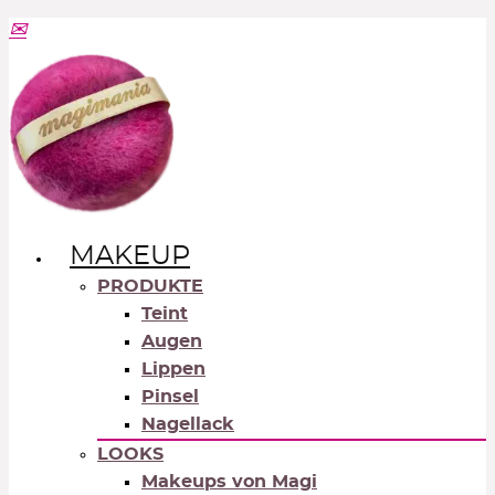
MAKEUP
PRODUKTE
Teint
Augen
Lippen
Pinsel
Nagellack
LOOKS
Makeups von Magi