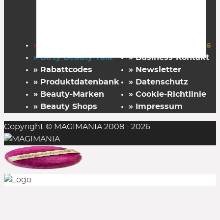
» Startseite
» FAZ Kaufkompass
» Dirty Beauty Talk
» Business-Kontakt
» Rabattcodes
» Newsletter
» Produktdatenbank
» Datenschutz
» Beauty-Marken
» Cookie-Richtlinie
» Beauty Shops
» Impressum
Copyright © MAGIMANIA 2008 - 2026