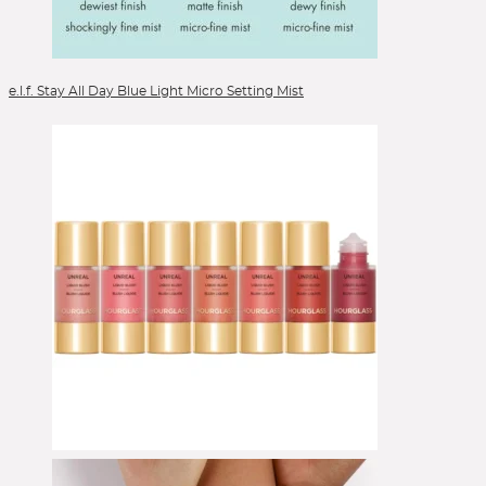
Sigma Makeup
Sioris *
Sisley
Skin Biology Therapy *
Skin Generics *
Skin Proud
Skin1004 *
Skin689 *
Skinboom *
SkinCeuticals
SkinChemists *
Skindivision
Skinfood
SKINthings
Sleek
Smashbox
SNP *
Soap & Glory
Sober
SoEco *
Sol de Janeiro
Soleil Toujours
Some By Mi
Speick *
e.l.f. Stay All Day Blue Light Micro Setting Mist
Spilanthox *
St. Moriz
St. Tropez
Stagecolor
Stila
StriVectin
Strong
Studio Botanic *
Sulfoderm *
Surratt *
SVR *
Sweed Beauty
Swype Cosmetics
Talika *
Tana
Tautropfen *
Tealogy *
Technique Pro *
TEMT *
Terra del Sol
Thank You Farmer *
The Baumery
The Body Shop *
The Browery
The BrowGal
The Conscious *
The Fox Tan
The Groomed Man Co. *
The Gruff Stuff *
The Hairoine Company
The INKEY Link
The Intuition
The Ordinary
The Organic Pharmacy
The Quick Flick
The Skinimalist *
theBalm
This Works
TirTir *
Tocobo *
Tom Ford Beauty
Tomorrowlabs
Tonymoly *
Too Faced
Topicrem *
Torriden *
Toun 28 *
Tozaime *
Transparent Lab
Trilogy
Trind
Tromborg
True North
Tula
Tweezerman
U Beauty
UBU
Ulé
Ultra Violette
und Gretel *
Uniq
Unleashia *
UpCircle
Uriage *
Urtekram *
Valentino Beauty
Valion *
Vapour
Veg-up Make Up *
Velandia *
Velour Lashes
VeniceBeauty *
Venn *
Verso
Vetia Floris *
Vetia Mare *
Vichy
Vida Glow
Vita Liberata
Von Styp
Votary
W7
Wakeup Cosmetics
wet'n'wild
Whamisa *
Wild Science Lab
Wirlof
Wunder2
Yope *
Youngblood
YouStar
Youth Lab
Youthshots by Dr. Fach
Yverum *
Yves Rocher
Yves Saint Laurent Beauté (YSL)
Zao
Zarko Beauty *
Zarqua