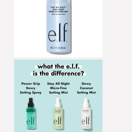
Nature of Things *
neemen
Neo Make-up
Neonail
Neoretin *
NeoStrata *
Neovi *
Neutrogena *
newkee *
Niclay
Nimya by Nikkie Tutorials
NIOD
Nivea
Non Gender Specific
Nordik
Note
Nude by Nature
Nudestix
NUI Cosmetics
Numbuzin*
Nuori
Nuxe
NYX
Oceanwell *
Ofra Cosmetics
Olivanna
Oliveda
Omorovicza *
Ondo Beauty 36.5 *
One/Size by Patrick Starrr
OPI
Origins
Orimei by Victoria Swarovski
Orlane *
Oskia
Ozn
PAAU
Pacifica
Pai Skincare *
Palina *
Pat McGrath Labs
Patchness
Patchology *
Paula's Choice
PAX Polish
Payot
Perfect Image *
Perricone MD *
Pestle & Mortar *
Peter Thomas Roth
Physicians Formula
Physiogel *
Pinch of Colour
Pinky Goat
Pixi
Piz Buin
Plant Apothecary
Plume *
pmd
PoBeau *
Polaar
Prada Beauty
Pretty Vulgar
Primavera *
PSA Skin *
Pupa Milano
Pür Cosmetics
Pure White
Purelei *
Purito *
puroBIO *
Pyunkang Yul *
Queen Tarzi
Raaw Alchemy *
Real Techniques
Red Cherry Lashes
Regénere 3D
Remescar *
REN
Revitalash
Revitasun
Revlon
Revoloution
Revolution Pro
Revolution Skincare
Revolution XX
Revox B77 *
Rilastil *
Rituals
RoC *
Rodial
Rom&nd *
Rosense *
Rosental
Rouge Bunny Rouge *
RoundLab *
Rude Cosmetics
Ruhaku *
Sally Hansen
Salt & Stone
salted. *
Samion
Sand & Sky
Sandawha
Sans Soucis
Santaverde
Sante *
Sarah Chapman
SBT
Sebamed
Sensai
Sensisana *
Sepai
Serumkind *
Sesderma *
Sesderma *
Seventy-One *
Shamanic
Shiseido