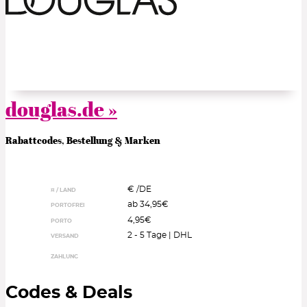
douglas.de »
Rabattcodes, Bestellung & Marken
€ /
DE
¤ / LAND
ab 34,95€
PORTOFREI
4,95€
PORTO
2 - 5 Tage | DHL
VERSAND
ZAHLUNG
Codes & Deals