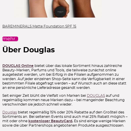
G9 Skin *
GA-DE *
Galénic *
Garnier
Garnier Ambre Solaire
Leerpaletten
Germaine de Capuccini *
Geske *
GG's Natureceuticals *
Lidschattenpaletten
Giorgio Armani
gisou
gitti
Givenchy
Glam's *
Glamcor
Glamglow
Glossworks
Glov
Glow Hub
Go-To
GOKOS *
Lip Liner
Gokos *
Goldfaden MD *
Goldfaden MD *
GOSH Copenhagen
Lipgloss
BAREMINERALS Matte Foundation SPF 15
Grande Cosmetics
GRN Shades of Nature *
Grown Alchemist
grüum
Gucci Beauty
Guerlain
Guinot *
hagi
Hanadi Beauty
Lippen
Hans Karrer *
Hanskin *
Haruharu Wonder *
Hau Cosmetics
mehr…
Lipstick
Havu Cosmetics
Hawaiian Tropic
Heimish *
Hej Organics
Helena Rubinstein
Heliocare *
Heliotrop
Hello Sunday
Liquid Foundation
Über Douglas
Herbivore *
Herome *
Herzlack
hey honey
hi Hybrid
Liquid Lipstick
Hildegard Braukmann
Hollybee
Honest Beauty by Jessica Alba
Hourglass
House of Lashes
Huda Beauty
Huxley
Hyggee *
Make-up Pinsel
DOUGLAS Online
bietet über das lokale Sortiment hinaus zahlreiche
Hyggee *
I'm From *
I+M
Iconic London
Idun Minerals
Ikos
Beauty-Marken, Parfums und Tools, die teilweise zunächst online
Mascara
Ilia *
Illamasqua
Inari *
Indie Lee *
Inglot
Ingrid Millet *
ausgetestet werden, um bei Erfolg in die Filialen aufgenommen zu
Innossence *
Instytutum *
Inuwet
Invogue *
iQlind *
Mizellenwasser
werden. Auf jeder einzelnen Shop-Seite kann die Verfügbarkeit in einer
Iraltone *
Isabelle Lancray *
IsaDora
ISDIN *
Isle of Paradise
bestimmten Filiale abgefragt werden – auf Wunsch auch an diese statt
Moisturizer
Isntree *
It Cosmetics
It's Skin
iUnik
Jack Black
an eine persönliche Lieferadresse gesandt werden.
James Read
Jason Wu
Jean d'Aveze *
Jean&Len
Nails
Seit einiger Zeit blüht die Vielfalt von Marken bei
DOUGLAS
auf und
Jeanne Piaubert *
Jeffree Star
Jimmy Choo Makeup
Jorgobé
regelmäßig kommen neue Marken dazu – bei mangelnder Beachtung
Jouer
Jowaè *
Judith Williams *
Juice Beauty
Julep
Peelings
verschwinden sie jedoch schnell wieder.
Junglück *
Juvena
Kaine *
Kat Burki
Kess *
Kevyn Aucoin
Powder
Keys Soulcare by Alicia Keys
Kia Charlotta
Kiehl's
Kiko Milano
Douglas
bietet regelmäßig 15% oder 20% Rabatte auf den Großteil des
KimChi Chic Beauty
Kisha
Kiss
Klarskin
Klavuu
Klytia
Powder Blush
Sortiments an. Bei seltenen Events sind auch mal 25% Rabatt möglich –
Kora Organics by Miranda Kerr
Korff
Korff
Korres
Krayna *
mit oder ohne
kostenloser BeautyCard
.
Es sind einige wenige Marken
Powder Foundation
sowie die über Partnershops angebotenen Produkte ausgeschlossen.
Kryolan
Kylie Cosmetics
Kylie Skin
L'Occitane
L'Oréal Paris
L.A. Splash
L:A Bruket
La Colline *
La Mer
La Prairie