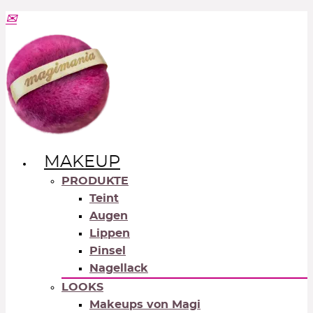
MAKEUP
PRODUKTE
Teint
Augen
Lippen
Pinsel
Nagellack
LOOKS
Makeups von Magi