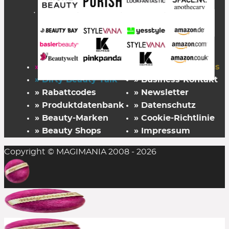
Zealots of Nature
Zelens *
Zew for Men
Zoeva
Zwilling
* über DOUGLAS-Partner
– Info »
, ggf. von Codes ausgeschlossen
» Startseite
» FAZ Kaufkompass
» Dirty Beauty Talk
» Business-Kontakt
» Rabattcodes
» Newsletter
» Produktdatenbank
» Datenschutz
» Beauty-Marken
» Cookie-Richtlinie
» Beauty Shops
» Impressum
Copyright © MAGIMANIA 2008 - 2026