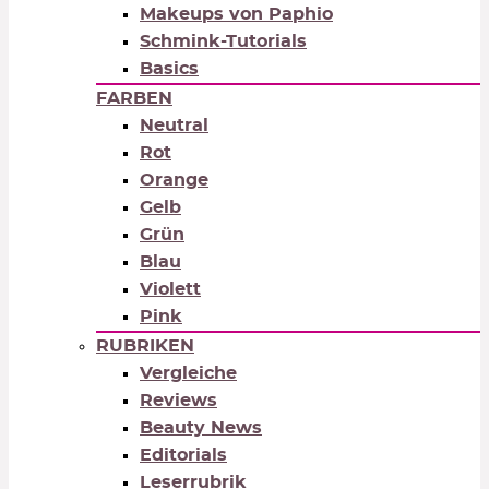
Makeups von Paphio
Schmink-Tutorials
Basics
FARBEN
Neutral
Rot
Orange
Gelb
Grün
Blau
Violett
Pink
RUBRIKEN
Vergleiche
Reviews
Beauty News
Editorials
Leserrubrik