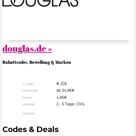
douglas.de »
Rabattcodes, Bestellung & Marken
€ /
DE
¤ / LAND
ab 34,95€
PORTOFREI
4,95€
PORTO
2 - 5 Tage | DHL
VERSAND
ZAHLUNG
Codes & Deals