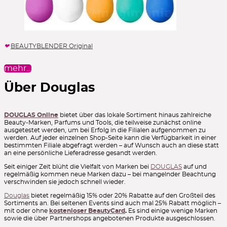
G9 Skin *
GA-DE *
Galénic *
Garnier
Garnier Ambre Solaire
Leerpaletten
Germaine de Capuccini *
Geske *
GG's Natureceuticals *
Lidschattenpaletten
Giorgio Armani
gisou
gitti
Givenchy
Glam's *
Glamcor
Glamglow
Glossworks
Glov
Glow Hub
Go-To
GOKOS *
Lip Liner
Gokos *
Goldfaden MD *
Goldfaden MD *
GOSH Copenhagen
Lipgloss
Grande Cosmetics
GRN Shades of Nature *
Grown Alchemist
BEAUTYBLENDER Original
grüum
Gucci Beauty
Guerlain
Guinot *
hagi
Hanadi Beauty
Lippen
Hans Karrer *
Hanskin *
Haruharu Wonder *
Hau Cosmetics
mehr…
Lipstick
Havu Cosmetics
Hawaiian Tropic
Heimish *
Hej Organics
Helena Rubinstein
Heliocare *
Heliotrop
Hello Sunday
Liquid Foundation
Über Douglas
Herbivore *
Herome *
Herzlack
hey honey
hi Hybrid
Liquid Lipstick
Hildegard Braukmann
Hollybee
Honest Beauty by Jessica Alba
Hourglass
House of Lashes
Huda Beauty
Huxley
Hyggee *
Make-up Pinsel
Hyggee *
I'm From *
I+M
Iconic London
Idun Minerals
Ikos
DOUGLAS Online
bietet über das lokale Sortiment hinaus zahlreiche
Beauty-Marken, Parfums und Tools, die teilweise zunächst online
Mascara
Ilia *
Illamasqua
Inari *
Indie Lee *
Inglot
Ingrid Millet *
ausgetestet werden, um bei Erfolg in die Filialen aufgenommen zu
Innossence *
Instytutum *
Inuwet
Invogue *
iQlind *
Mizellenwasser
werden. Auf jeder einzelnen Shop-Seite kann die Verfügbarkeit in einer
Iraltone *
Isabelle Lancray *
IsaDora
ISDIN *
Isle of Paradise
bestimmten Filiale abgefragt werden – auf Wunsch auch an diese statt
Moisturizer
Isntree *
It Cosmetics
It's Skin
iUnik
Jack Black
an eine persönliche Lieferadresse gesandt werden.
James Read
Jason Wu
Jean d'Aveze *
Jean&Len
Nails
Jeanne Piaubert *
Jeffree Star
Jimmy Choo Makeup
Jorgobé
Seit einiger Zeit blüht die Vielfalt von Marken bei
DOUGLAS
auf und
regelmäßig kommen neue Marken dazu – bei mangelnder Beachtung
Jouer
Jowaè *
Judith Williams *
Juice Beauty
Julep
Peelings
verschwinden sie jedoch schnell wieder.
Junglück *
Juvena
Kaine *
Kat Burki
Kess *
Kevyn Aucoin
Powder
Keys Soulcare by Alicia Keys
Kia Charlotta
Kiehl's
Kiko Milano
Douglas
bietet regelmäßig 15% oder 20% Rabatte auf den Großteil des
KimChi Chic Beauty
Kisha
Kiss
Klarskin
Klavuu
Klytia
Powder Blush
Sortiments an. Bei seltenen Events sind auch mal 25% Rabatt möglich –
Kora Organics by Miranda Kerr
Korff
Korff
Korres
Krayna *
mit oder ohne
kostenloser BeautyCard
.
Es sind einige wenige Marken
Powder Foundation
Kryolan
Kylie Cosmetics
Kylie Skin
L'Occitane
L'Oréal Paris
sowie die über Partnershops angebotenen Produkte ausgeschlossen.
L.A. Splash
L:A Bruket
La Colline *
La Mer
La Prairie