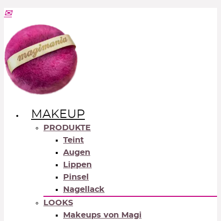
MAKEUP
PRODUKTE
Teint
Augen
Lippen
Pinsel
Nagellack
LOOKS
Makeups von Magi