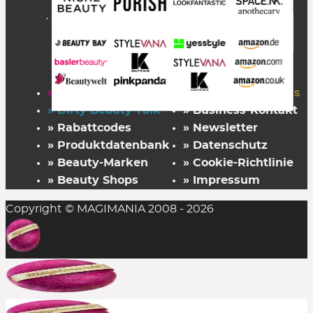
Zealots of Nature
Zelens *
Zew for Men
Zoeva
Zwilling
* über DOUGLAS-Partner
– Info »
, ggf. von Codes ausgeschlossen
» Startseite
» FAZ Kaufkompass
» Dirty Beauty Talk
» Business-Kontakt
» Rabattcodes
» Newsletter
» Produktdatenbank
» Datenschutz
» Beauty-Marken
» Cookie-Richtlinie
» Beauty Shops
» Impressum
Copyright © MAGIMANIA 2008 - 2026