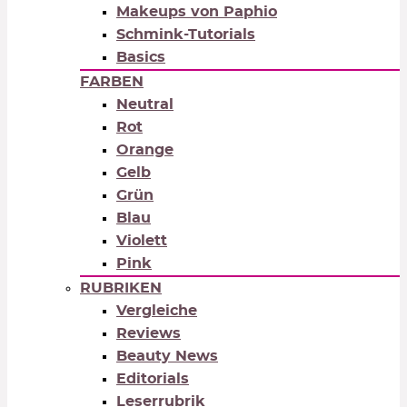
Makeups von Paphio
Schmink-Tutorials
Basics
FARBEN
Neutral
Rot
Orange
Gelb
Grün
Blau
Violett
Pink
RUBRIKEN
Vergleiche
Reviews
Beauty News
Editorials
Leserrubrik