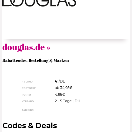
douglas.de »
Rabattcodes, Bestellung & Marken
€ /
DE
¤ / LAND
ab 34,95€
PORTOFREI
4,95€
PORTO
2 - 5 Tage | DHL
VERSAND
ZAHLUNG
Codes & Deals