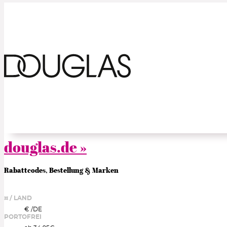
douglas.de »
Rabattcodes, Bestellung & Marken
¤ / LAND
€ /
DE
PORTOFREI