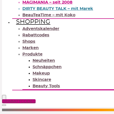
MAGIMANIA – seit 2008
DIRTY BEAUTY TALK – mit Marek
BeauTeaTime – mit Koko
SHOPPING
Adventskalender
Rabattcodes
Shops
Marken
Produkte
Neuheiten
Schnäppchen
Makeup
Skincare
Beauty Tools
RABATTCODES
NEUTRALS
REDS
OR