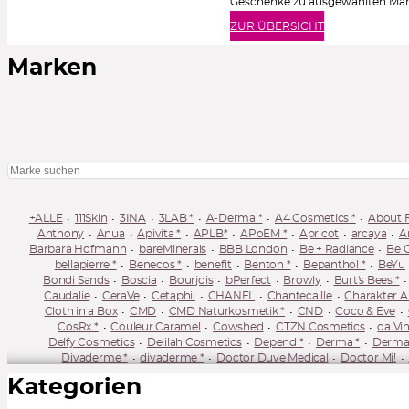
Geschenke zu ausgewählten Ma
ZUR ÜBERSICHT
Marken
+ALLE
111Skin
3INA
3LAB *
A-Derma *
A4 Cosmetics *
About F
Anthony
Anua
Apivita *
APLB*
APoEM *
Apricot
arcaya
A
Barbara Hofmann
bareMinerals
BBB London
Be + Radiance
Be 
bellapierre *
Benecos *
benefit
Benton *
Bepanthol *
BeYu
Bondi Sands
Boscia
Bourjois
bPerfect
Browly
Burt's Bees *
Caudalie
CeraVe
Cetaphil
CHANEL
Chantecaille
Charakter 
Cloth in a Box
CMD
CMD Naturkosmetik *
CND
Coco & Eve
CosRx *
Couleur Caramel
Cowshed
CTZN Cosmetics
da Vin
Delfy Cosmetics
Delilah Cosmetics
Depend *
Derma *
Dermac
Divaderme *
divaderme *
Doctor Duve Medical
Doctor Mi!
Dr. Brandt Skincare *
Dr. Bronner's
Dr. Ceuracle
Dr. Craft
Dr. 
Kategorien
Dr. Scheller
Dr. Sebagh
Dr. Susanne von Schmiedeberg
Dr. Ton
EcoTools *
Ecran *
Edward Bess
Eisenberg
Elixseri
Elizabeth A