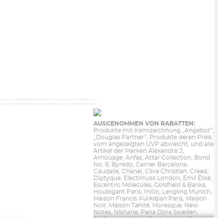
AUSGENOMMEN VON RABATTEN:
Produkte mit Kennzeichnung „Angebot“,
„Douglas Partner“, Produkte deren Preis
vom angezeigten UVP abweicht, und alle
Artikel der Marken Alexandre.J,
Amouage, Anfas, Attar Collection, Bond
No. 9, Byredo, Carner Barcelona,
Caudalie, Chanel, Clive Christian, Creed,
Diptyque, Electimuss London, Emil Élise,
Escentric Molecules, Goldfield & Banks,
Houbigant Paris, Initio, Lengling Munich,
Maison Francis Kurkdjian Paris, Maison
Noir, Maison Tahité, Moresque, New
Notes, Nishane, Pana Dora Sweden,