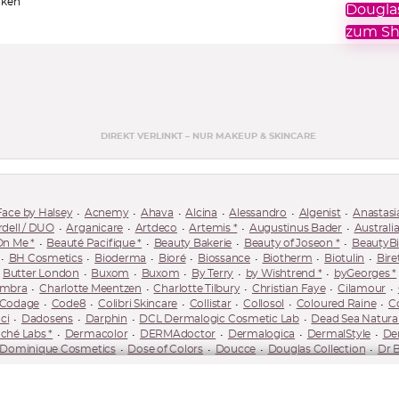
rken
Douglas
zum Sh
DIREKT VERLINKT – NUR MAKEUP & SKINCARE
ace by Halsey
Acnemy
Ahava
Alcina
Alessandro
Algenist
Anastasia
rdell / DUO
Arganicare
Artdeco
Artemis *
Augustinus Bader
Australi
On Me *
Beauté Pacifique *
Beauty Bakerie
Beauty of Joseon *
BeautyBi
BH Cosmetics
Bioderma
Bioré
Biossance
Biotherm
Biotulin
Biret
Butter London
Buxom
Buxom
By Terry
by Wishtrend *
byGeorges *
Ambra
Charlotte Meentzen
Charlotte Tilbury
Christian Faye
Cilamour
Codage
Code8
Colibri Skincare
Collistar
Collosol
Coloured Raine
C
ci
Dadosens
Darphin
DCL Dermalogic Cosmetic Lab
Dead Sea Natural
hé Labs *
Dermacolor
DERMAdoctor
Dermalogica
DermalStyle
Der
Dominique Cosmetics
Dose of Colors
Doucce
Douglas Collection
Dr B
Eckstein
Dr. Eckstein
Dr. Fatemi Skincare
Dr. Hauck *
Dr. Irena Eris
Dr
ar
DRGL
Droste Laux *
Drunk Elephant
Ducray *
Dyson
e.l.f. Cosme
rden
Endocare *
Erborian *
Erno Laszlo
Esensa *
essence
Essie
Est