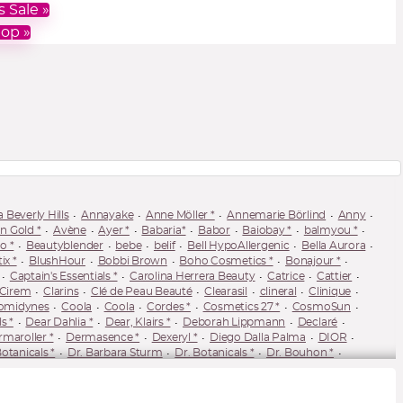
Parfums de Marly, Penhaligon's, Perris
 Sale »
Monte Carlo, Perris Swiss Laboratory,
Rituals, Rosendo Mateu, Simone
op »
Andreoli, Sora Dora, Thameen London,
The House of Oud, Tiziana Terenzi, Widian
und Xerjoff. sowie Reduziertes,
Gutscheine, Bücher & Aktionen.
Ohne
Gewähr.
 Beverly Hills
Annayake
Anne Möller *
Annemarie Börlind
Anny
an Gold *
Avène
Ayer *
Babaria*
Babor
Baiobay *
balmyou *
o *
Beautyblender
bebe
belif
Bell HypoAllergenic
Bella Aurora
ix *
BlushHour
Bobbi Brown
Boho Cosmetics *
Bonajour *
Captain's Essentials *
Carolina Herrera Beauty
Catrice
Cattier
Cirem
Clarins
Clé de Peau Beauté
Clearasil
clineral
Clinique
omidynes
Coola
Coola
Cordes *
Cosmetics 27 *
CosmoSun
s *
Dear Dahlia *
Dear, Klairs *
Deborah Lippmann
Declaré
maroller *
Dermasence *
Dexeryl *
Diego Dalla Palma
DIOR
otanicals *
Dr. Barbara Sturm
Dr. Botanicals *
Dr. Bouhon *
. Jart+
Dr. Niedermaier *
Dr. Schaffner Rugard *
Dr. Scheffler *
tics
Earth Harbor
Ebenholz *
éclat
eco cosmetics
Ecooking
ée Lauder
Estelle & Thild *
Etude *
eubiona *
Eubos *
Eucerin *