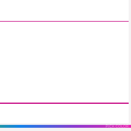
S
LUES
PURPLES
PINK
PICK COLOR