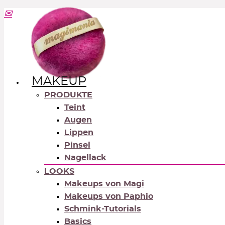
MAKEUP
PRODUKTE
Teint
Augen
Lippen
Pinsel
Nagellack
LOOKS
Makeups von Magi
Makeups von Paphio
Schmink-Tutorials
Basics