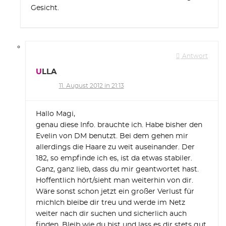
Gesicht.
Antwort
ULLA
11. August 2012 in 21:13
Hallo Magi,
genau diese Info. brauchte ich. Habe bisher den
Evelin von DM benutzt. Bei dem gehen mir
allerdings die Haare zu weit auseinander. Der
182, so empfinde ich es, ist da etwas stabiler.
Ganz, ganz lieb, dass du mir geantwortet hast.
Hoffentlich hört/sieht man weiterhin von dir.
Wäre sonst schon jetzt ein großer Verlust für
michIch bleibe dir treu und werde im Netz
weiter nach dir suchen und sicherlich auch
finden. Bleib wie du bist und lass es dir stets gut