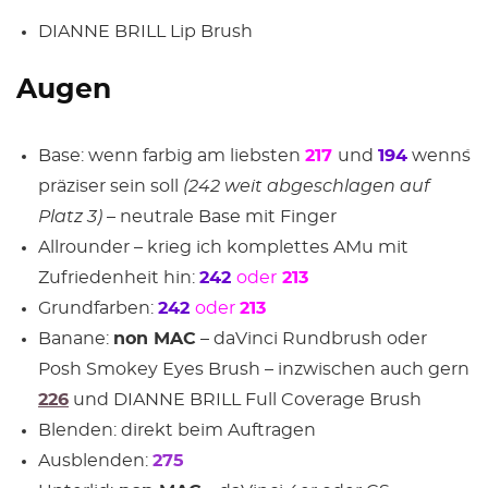
DIANNE BRILL Lip Brush
Augen
Base: wenn farbig am liebsten
217
und
194
wenn´s
präziser sein soll
(242 weit abgeschlagen auf
Platz 3)
– neutrale Base mit Finger
Allrounder – krieg ich komplettes AMu mit
Zufriedenheit hin:
242
oder
213
Grundfarben:
242
oder
213
Banane:
non MAC
– daVinci Rundbrush oder
Posh Smokey Eyes Brush – inzwischen auch gern
226
und DIANNE BRILL Full Coverage Brush
Blenden: direkt beim Auftragen
Ausblenden:
275