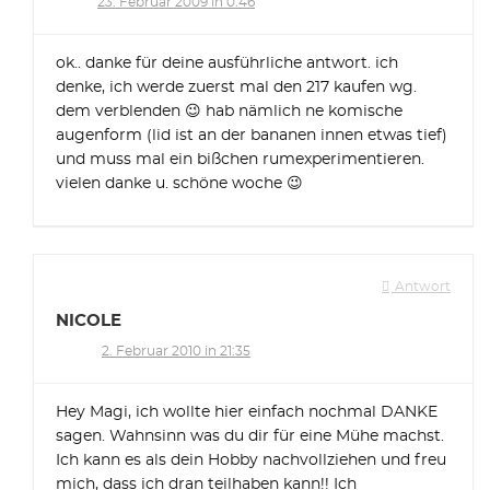
23. Februar 2009 in 0:46
ok.. danke für deine ausführliche antwort. ich
denke, ich werde zuerst mal den 217 kaufen wg.
dem verblenden 😉 hab nämlich ne komische
augenform (lid ist an der bananen innen etwas tief)
und muss mal ein bißchen rumexperimentieren.
vielen danke u. schöne woche 😉
Antwort
NICOLE
2. Februar 2010 in 21:35
Hey Magi, ich wollte hier einfach nochmal DANKE
sagen. Wahnsinn was du dir für eine Mühe machst.
Ich kann es als dein Hobby nachvollziehen und freu
mich, dass ich dran teilhaben kann!! Ich