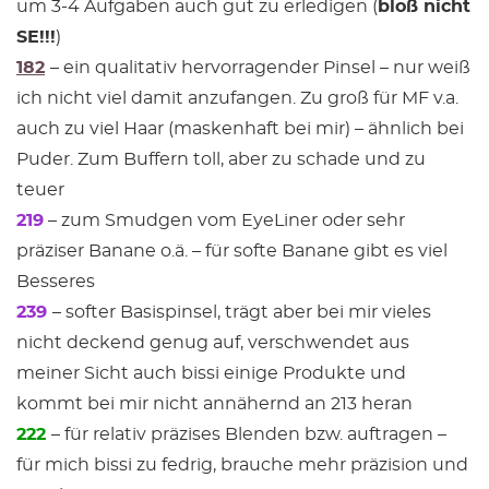
um 3-4 Aufgaben auch gut zu erledigen (
bloß nicht
SE!!!
)
182
– ein qualitativ hervorragender Pinsel – nur weiß
ich nicht viel damit anzufangen. Zu groß für MF v.a.
auch zu viel Haar (maskenhaft bei mir) – ähnlich bei
Puder. Zum Buffern toll, aber zu schade und zu
teuer
219
– zum Smudgen vom EyeLiner oder sehr
präziser Banane o.ä. – für softe Banane gibt es viel
Besseres
239
– softer Basispinsel, trägt aber bei mir vieles
nicht deckend genug auf, verschwendet aus
meiner Sicht auch bissi einige Produkte und
kommt bei mir nicht annähernd an 213 heran
222
– für relativ präzises Blenden bzw. auftragen –
für mich bissi zu fedrig, brauche mehr präzision und