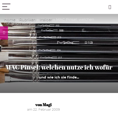
PICK COLOR
Home
»
Rubriken
»
Insider
»
MAC Pinsel: welchen
nutze ich wofür
MAC Pinsel: welchen nutze ich wofür
und wie ich sie finde...
von Magi
am 22. Februar 2009