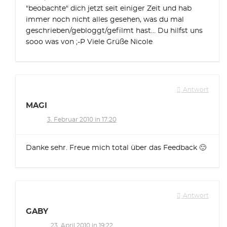
"beobachte" dich jetzt seit einiger Zeit und hab
immer noch nicht alles gesehen, was du mal
geschrieben/gebloggt/gefilmt hast… Du hilfst uns
sooo was von ;-P Viele Grüße Nicole
Antwort
MAGI
3. Februar 2010 in 17:20
Danke sehr. Freue mich total über das Feedback 🙂
Antwort
GABY
23. April 2010 in 19:22