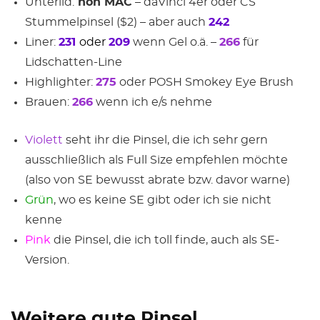
Unterlid:
non MAC
– daVinci 4er oder CS
Stummelpinsel ($2) – aber auch
242
Liner:
231
oder
209
wenn Gel o.ä. –
266
für
Lidschatten-Line
Highlighter:
275
oder POSH Smokey Eye Brush
Brauen:
266
wenn ich e/s nehme
Violett
seht ihr die Pinsel, die ich sehr gern
ausschließlich als Full Size empfehlen möchte
(also von SE bewusst abrate bzw. davor warne)
Grün
, wo es keine SE gibt oder ich sie nicht
kenne
Pink
die Pinsel, die ich toll finde, auch als SE-
Version.
Weitere gute Pinsel,