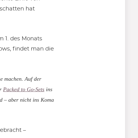
schatten hat
m 1. des Monats
ows, findet man die
e machen. Auf der
er
Packed to Go-Sets
ins
nd – aber nicht ins Koma
ebracht –