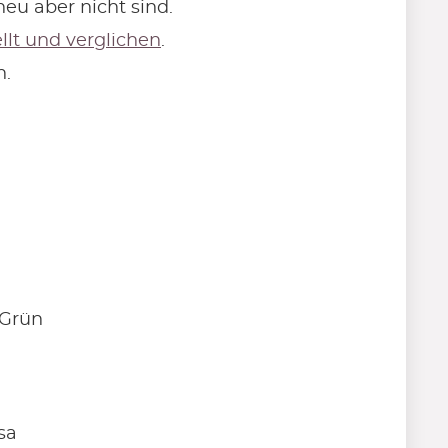
eu aber nicht sind.
llt und verglichen
.
n.
 Grün
sa