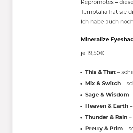
Repromotes – dieses
Temptalia hat sie d
Ich habe auch noc
Mineralize Eyesh
je 19,50€
This & That
– schi
Mix & Switch
– sc
Sage & Wisdom
–
Heaven & Earth
–
Thunder & Rain
– 
Pretty & Prim
– s