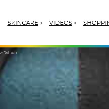
SKINCARE
VIDEOS
SHOPPI
ANGES
YELLOWS
GREENS
BL
w Refresh