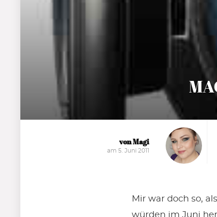
MAC
von Magi
am 5. Juni 2011
Mir war doch so, a
würden im Juni he