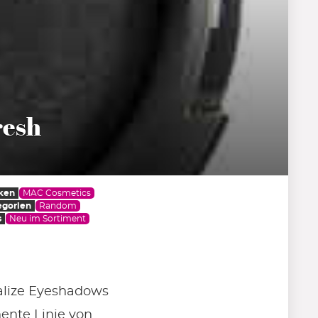
resh
ken
MAC Cosmetics
egorien
Random
s
Neu im Sortiment
ralize Eyeshadows
ente Linie von