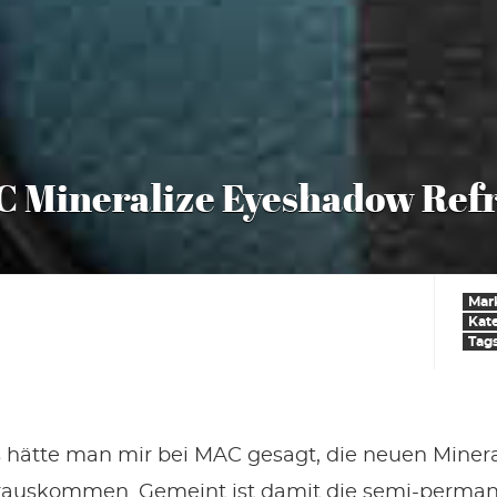
 Mineralize Eyeshadow Ref
Mar
Kat
Tag
ls hätte man mir bei MAC gesagt, die neuen Mine
rauskommen. Gemeint ist damit die semi-perman