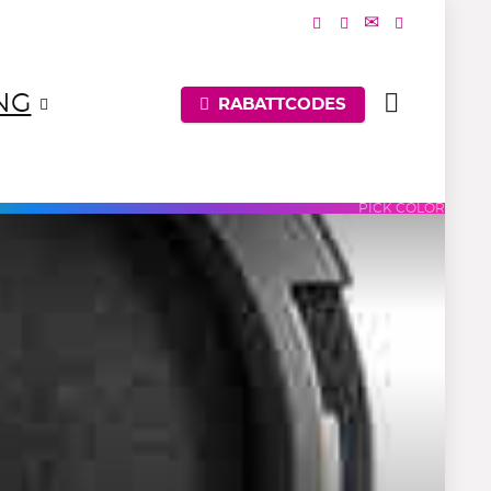
NG
RABATTCODES
UES
PURPLES
PINKS
PICK COLOR