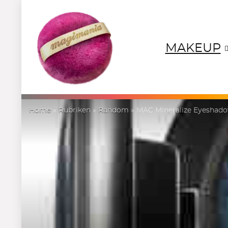
MAKEUP
NEUTRALS
REDS
OR
Home
»
Rubriken
»
Random
»
MAC Mineralize Eyeshado