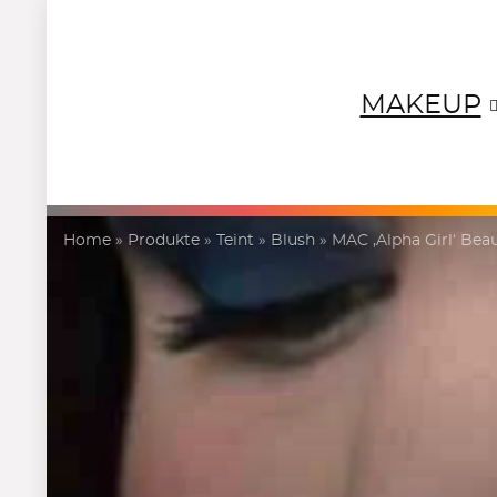
MAKEUP
NEUTRALS
REDS
OR
Home
»
Produkte
»
Teint
»
Blush
»
MAC ‚Alpha Girl‘ Be