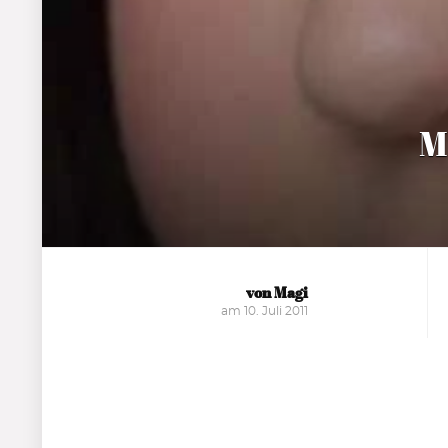
M
von Magi
am 10. Juli 2011