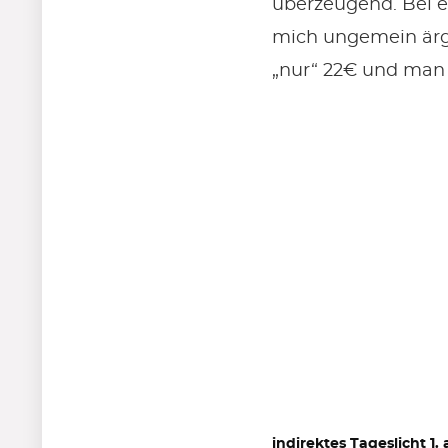
überzeugend. Bei e
mich ungemein ärge
„nur“ 22€ und man
indirektes Tageslicht 1. 