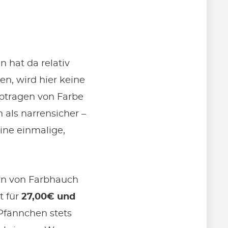
n hat da relativ
en, wird hier keine
Abtragen von Farbe
 als narrensicher –
eine einmalige,
rn von Farbhauch
t für
27,00€ und
 Pfännchen stets