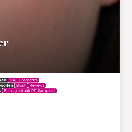
er
ken
MAC Cosmetics
egorien
Blush
Reviews
s
Beitrag enthält PR-Sample(s)