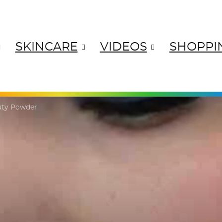
SKINCARE
VIDEOS
SHOPPI
ANGES
YELLOWS
GREENS
BL
auty Powder