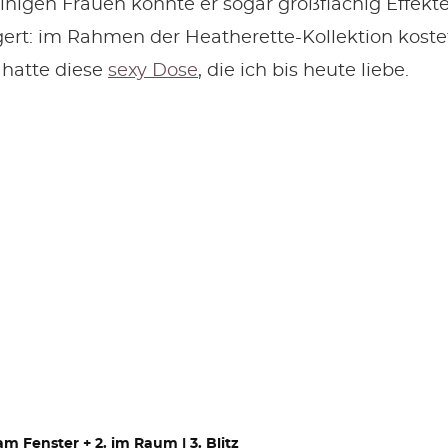
inigen Frauen könnte er sogar großflächig Effekt
rt: im Rahmen der Heatherette-Kollektion koste
 hatte diese
sexy Dose
, die ich bis heute liebe.
am Fenster + 2. im Raum | 3. Blitz