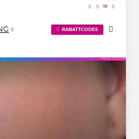
NG
RABATTCODES
UES
PURPLES
PINKS
PICK COLOR