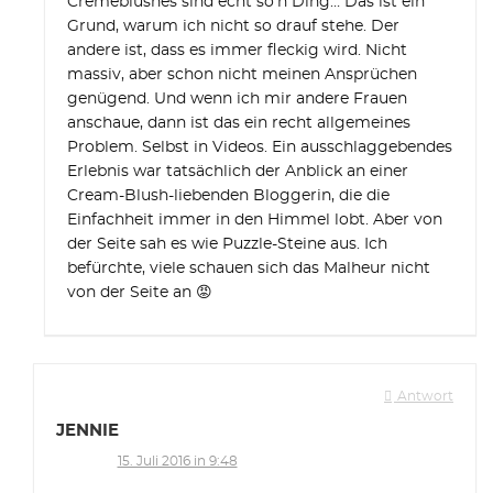
Cremeblushes sind echt so’n Ding… Das ist ein
Grund, warum ich nicht so drauf stehe. Der
andere ist, dass es immer fleckig wird. Nicht
massiv, aber schon nicht meinen Ansprüchen
genügend. Und wenn ich mir andere Frauen
anschaue, dann ist das ein recht allgemeines
Problem. Selbst in Videos. Ein ausschlaggebendes
Erlebnis war tatsächlich der Anblick an einer
Cream-Blush-liebenden Bloggerin, die die
Einfachheit immer in den Himmel lobt. Aber von
der Seite sah es wie Puzzle-Steine aus. Ich
befürchte, viele schauen sich das Malheur nicht
von der Seite an 😡
Antwort
JENNIE
15. Juli 2016 in 9:48