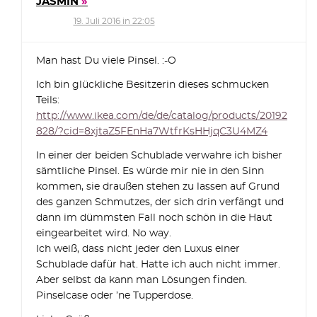
JASMIN
19. Juli 2016 in 22:05
Man hast Du viele Pinsel. :-O
Ich bin glückliche Besitzerin dieses schmucken
Teils:
http://www.ikea.com/de/de/catalog/products/20192
828/?cid=8xjtaZ5FEnHa7WtfrKsHHjqC3U4MZ4
In einer der beiden Schublade verwahre ich bisher
sämtliche Pinsel. Es würde mir nie in den Sinn
kommen, sie draußen stehen zu lassen auf Grund
des ganzen Schmutzes, der sich drin verfängt und
dann im dümmsten Fall noch schön in die Haut
eingearbeitet wird. No way.
Ich weiß, dass nicht jeder den Luxus einer
Schublade dafür hat. Hatte ich auch nicht immer.
Aber selbst da kann man Lösungen finden.
Pinselcase oder ’ne Tupperdose.