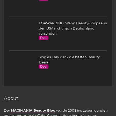
FORWARDING: Wenn Beauty-Shops aus
den USA nicht nach Deutschland
versenden
Deal
Singles’ Day 2025: die besten Beauty
Deals
Deal
About
Der
MAGIMANIA Beauty Blog
wurde 2008 ins Leben gerufen
ergänzend zum
YouTube Channel
, dem heute ältesten