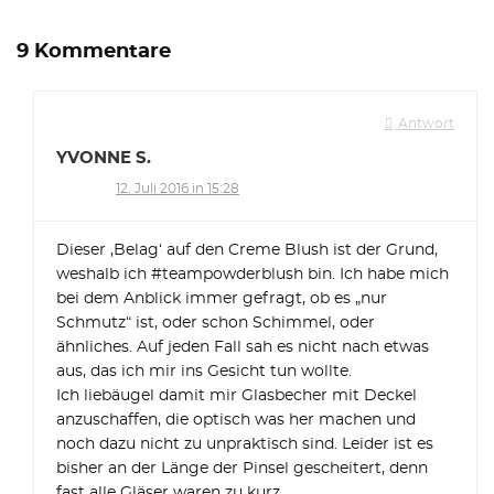
9 Kommentare
Antwort
YVONNE S.
12. Juli 2016 in 15:28
Dieser ‚Belag‘ auf den Creme Blush ist der Grund,
weshalb ich #teampowderblush bin. Ich habe mich
bei dem Anblick immer gefragt, ob es „nur
Schmutz“ ist, oder schon Schimmel, oder
ähnliches. Auf jeden Fall sah es nicht nach etwas
aus, das ich mir ins Gesicht tun wollte.
Ich liebäugel damit mir Glasbecher mit Deckel
anzuschaffen, die optisch was her machen und
noch dazu nicht zu unpraktisch sind. Leider ist es
bisher an der Länge der Pinsel gescheitert, denn
fast alle Gläser waren zu kurz.