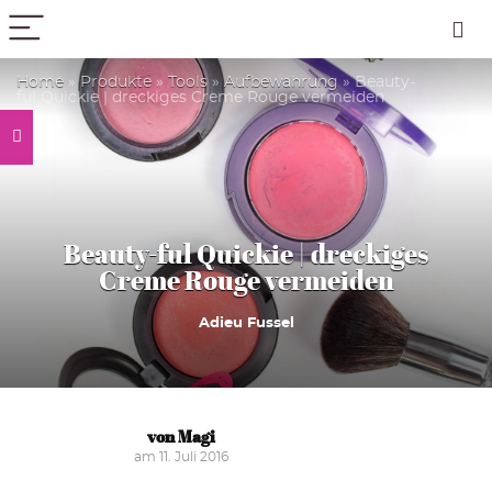
PICK COLOR
Home
»
Produkte
»
Tools
»
Aufbewahrung
»
Beauty-
ful Quickie | dreckiges Creme Rouge vermeiden
Beauty-ful Quickie | dreckiges
Creme Rouge vermeiden
Adieu Fussel
von Magi
am 11. Juli 2016