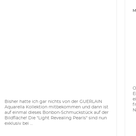
M
O
E
e
Bisher hatte ich gar nichts von der GUERLAIN
f
Aquarella Kollektion mitbekommen und dann ist
N
auf einmal dieses Bonbon-Schmuckstück auf der
Bildfläche! Die "Light Revealing Pearls" sind nun
exklusiv bei ...