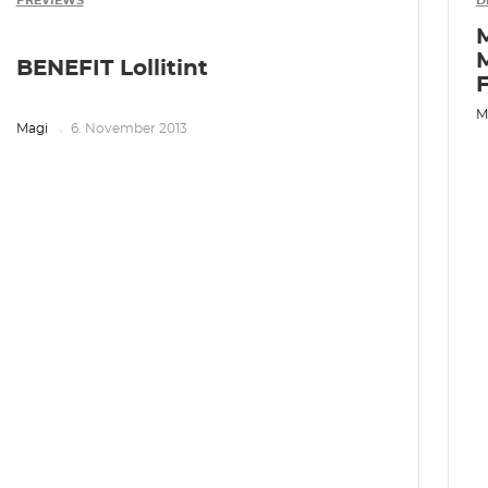
PREVIEWS
D
M
BENEFIT Lollitint
F
M
Magi
6. November 2013