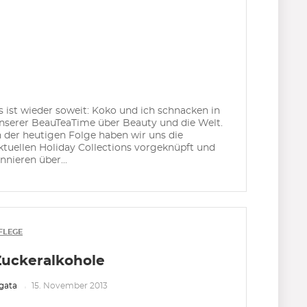
s ist wieder soweit: Koko und ich schnacken in
nserer BeauTeaTime über Beauty und die Welt.
n der heutigen Folge haben wir uns die
ktuellen Holiday Collections vorgeknüpft und
innieren über...
FLEGE
Zuckeralkohole
gata
15. November 2013