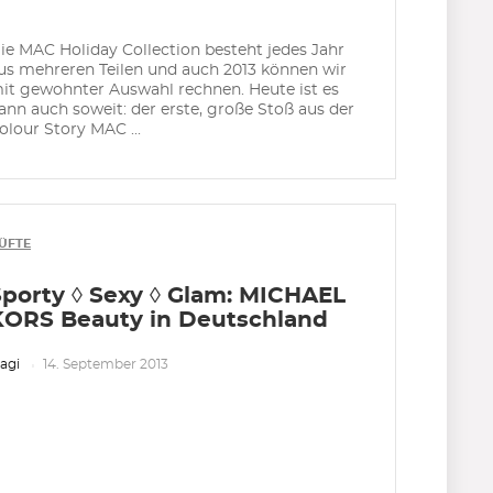
ie MAC Holiday Collection besteht jedes Jahr
us mehreren Teilen und auch 2013 können wir
it gewohnter Auswahl rechnen. Heute ist es
ann auch soweit: der erste, große Stoß aus der
olour Story MAC ...
ÜFTE
Sporty ◊ Sexy ◊ Glam: MICHAEL
KORS Beauty in Deutschland
agi
14. September 2013