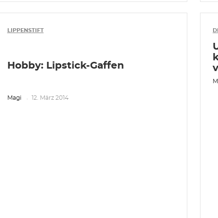
LIPPENSTIFT
D
k
Hobby: Lipstick-Gaffen
M
Magi
12. März 2014