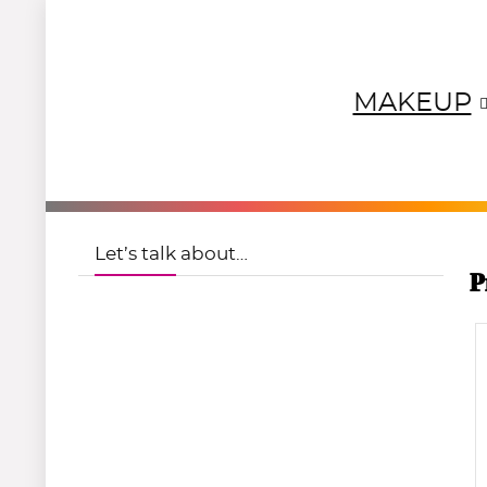
MAKEUP
NEUTRALS
REDS
OR
Let’s talk about…
P