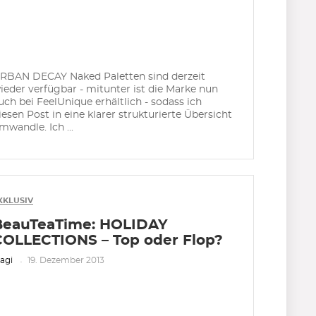
RBAN DECAY Naked Paletten sind derzeit
ieder verfügbar - mitunter ist die Marke nun
uch bei FeelUnique erhältlich - sodass ich
iesen Post in eine klarer strukturierte Übersicht
mwandle. Ich ...
XKLUSIV
BeauTeaTime: HOLIDAY
COLLECTIONS – Top oder Flop?
agi
19. Dezember 2013