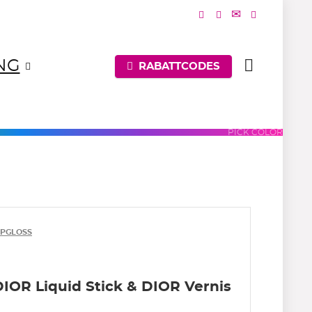
NG
RABATTCODES
UES
PURPLES
PINKS
PICK COLOR
IPGLOSS
DIOR Liquid Stick & DIOR Vernis