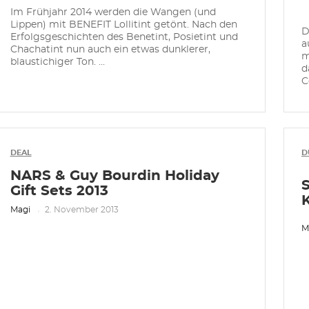
Im Frühjahr 2014 werden die Wangen (und
Lippen) mit BENEFIT Lollitint getönt. Nach den
D
Erfolgsgeschichten des Benetint, Posietint und
a
Chachatint nun auch ein etwas dunklerer,
m
blaustichiger Ton. ...
d
C
DEAL
D
NARS & Guy Bourdin Holiday
Gift Sets 2013
Magi
2. November 2013
M