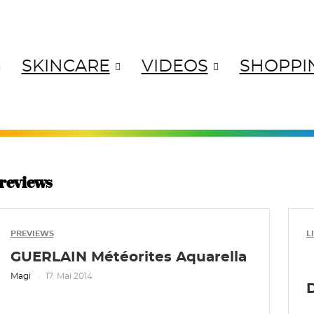
SKINCARE
VIDEOS
SHOPPI
ANGES
YELLOWS
GREENS
BL
reviews
PREVIEWS
L
GUERLAIN Météorites Aquarella
Magi
17. Mai 2014