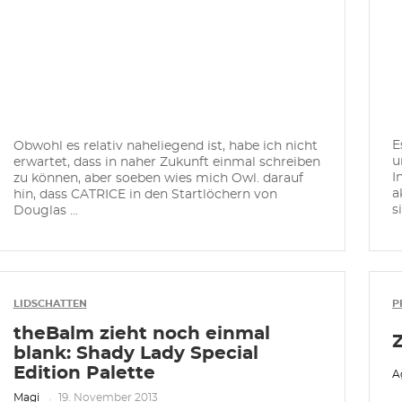
E
Obwohl es relativ naheliegend ist, habe ich nicht
u
erwartet, dass in naher Zukunft einmal schreiben
I
zu können, aber soeben wies mich Owl. darauf
a
hin, dass CATRICE in den Startlöchern von
s
Douglas ...
LIDSCHATTEN
P
theBalm zieht noch einmal
blank: Shady Lady Special
Edition Palette
A
Magi
19. November 2013