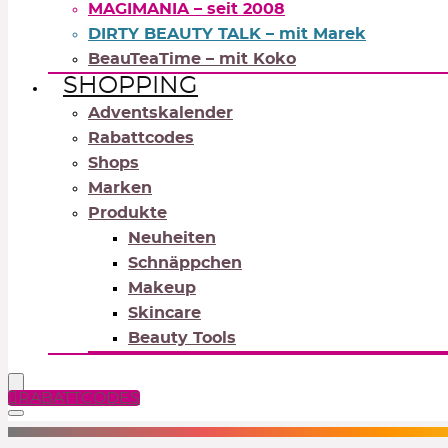
MAGIMANIA – seit 2008
DIRTY BEAUTY TALK – mit Marek
BeauTeaTime – mit Koko
SHOPPING
Adventskalender
Rabattcodes
Shops
Marken
Produkte
Neuheiten
Schnäppchen
Makeup
Skincare
Beauty Tools
RABATTCODES
NEUTRALS
REDS
OR