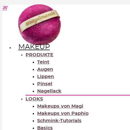
MAKEUP
PRODUKTE
Teint
Augen
Lippen
Pinsel
Nagellack
LOOKS
Makeups von Magi
Makeups von Paphio
Schmink-Tutorials
Basics