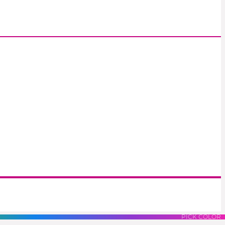
S
LUES
PURPLES
PINK
PICK COLOR