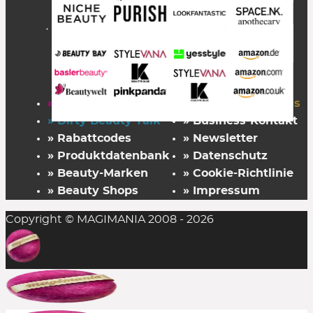
» Startseite
» FAZ Kaufkompass
» Dirty Beauty Talk
» Business-Kontakt
» Rabattcodes
» Newsletter
» Produktdatenbank
» Datenschutz
» Beauty-Marken
» Cookie-Richtlinie
» Beauty Shops
» Impressum
Copyright © MAGIMANIA 2008 - 2026