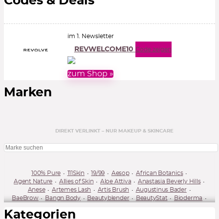
Codes & Deals
im 1. Newsletter
REVWELCOME10
Code zeigen
zum Shop »
Marken
DIREKT VERLINKT – NUR MAKEUP & SKINCARE
100% Pure
111Skin
19/99
Aesop
African Botanics
Agent Nature
Allies of Skin
Aloe Attiva
Anastasia Beverly Hills
Anese
Artemes Lash
Artis Brush
Augustinus Bader
BaeBrow
Bangn Body
Beautyblender
BeautyStat
Bioderma
BioEffect
Buxom
By Terry
Bybi Beauty
Caudalie
Kategorien
Charlotte Tilbury
Cle Cosmetics
CosRx
Dibs Beauty