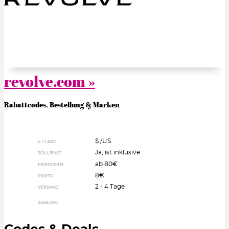
revolve.com »
Rabattcodes, Bestellung & Marken
$ /
US
¤ / LAND
Ja, ist inklusive
ZOLL/EUST.
ab 80€
PORTOFREI
8€
PORTO
2 - 4 Tage
VERSAND
ZAHLUNG