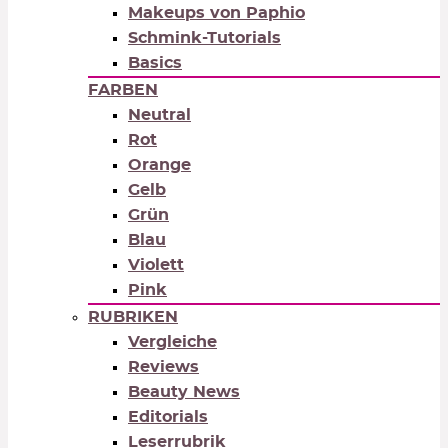
Makeups von Paphio
Schmink-Tutorials
Basics
FARBEN
Neutral
Rot
Orange
Gelb
Grün
Blau
Violett
Pink
RUBRIKEN
Vergleiche
Reviews
Beauty News
Editorials
Leserrubrik