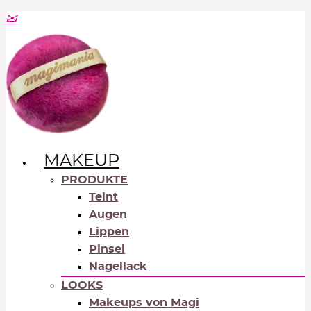
MAKEUP
PRODUKTE
Teint
Augen
Lippen
Pinsel
Nagellack
LOOKS
Makeups von Magi