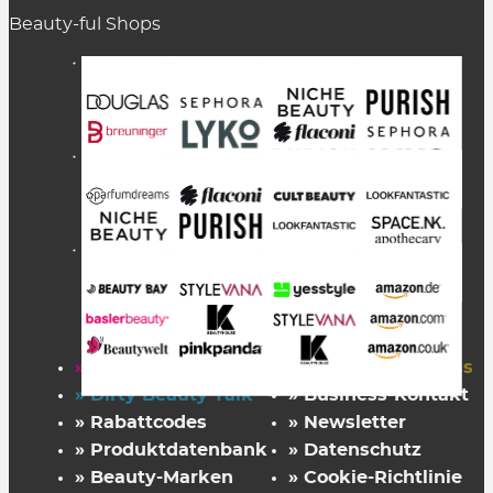
Beauty-ful Shops
» Startseite
» FAZ Kaufkompass
» Dirty Beauty Talk
» Business-Kontakt
» Rabattcodes
» Newsletter
» Produktdatenbank
» Datenschutz
» Beauty-Marken
» Cookie-Richtlinie