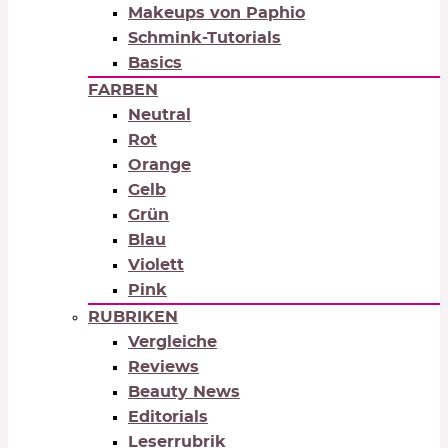
Makeups von Paphio
Schmink-Tutorials
Basics
FARBEN
Neutral
Rot
Orange
Gelb
Grün
Blau
Violett
Pink
RUBRIKEN
Vergleiche
Reviews
Beauty News
Editorials
Leserrubrik