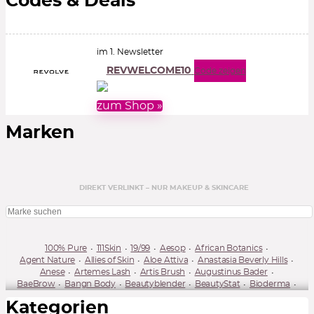
Codes & Deals
im 1. Newsletter
REVWELCOME10
Code zeigen
zum Shop »
Marken
DIREKT VERLINKT – NUR MAKEUP & SKINCARE
100% Pure
111Skin
19/99
Aesop
African Botanics
Agent Nature
Allies of Skin
Aloe Attiva
Anastasia Beverly Hills
Anese
Artemes Lash
Artis Brush
Augustinus Bader
BaeBrow
Bangn Body
Beautyblender
BeautyStat
Bioderma
BioEffect
Buxom
By Terry
Bybi Beauty
Caudalie
Kategorien
Charlotte Tilbury
Cle Cosmetics
CosRx
Dibs Beauty