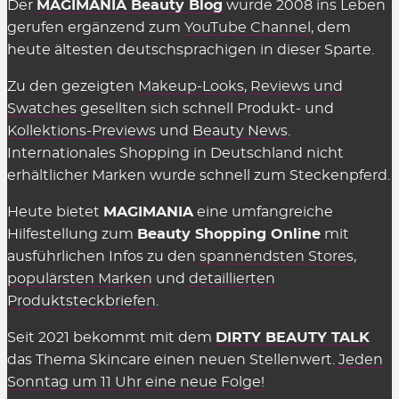
Der
MAGIMANIA Beauty Blog
wurde 2008 ins Leben
Reinigung
gerufen ergänzend zum
YouTube Channel
, dem
Serum
heute ältesten deutschsprachigen in dieser Sparte.
Setting Spray
Sonnenschutz
Zu den gezeigten
Makeup-Looks
,
Reviews und
Stick Foundation
Swatches
gesellten sich schnell Produkt- und
Toner
Kollektions-Previews
und
Beauty News
.
Treatment
Internationales Shopping in Deutschland nicht
Alle Kategorien
erhältlicher Marken wurde schnell zum Steckenpferd.
Heute bietet
MAGIMANIA
eine umfangreiche
Hilfestellung zum
Beauty Shopping Online
mit
ausführlichen Infos zu den
spannendsten Stores
,
populärsten Marken
und
detaillierten
Produktsteckbriefen
.
Seit 2021 bekommt mit dem
DIRTY BEAUTY TALK
das Thema Skincare einen neuen Stellenwert.
Jeden
Sonntag um 11 Uhr eine neue Folge!