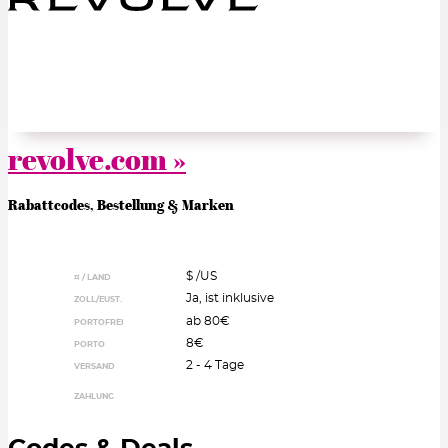
revolve.com »
Rabattcodes, Bestellung & Marken
$ /
US
¤ / LAND
Ja, ist inklusive
ZOLL/EUST.
ab 80€
PORTOFREI
8€
PORTO
2 - 4 Tage
VERSAND
ZAHLUNG