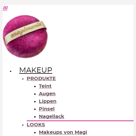
MAKEUP
PRODUKTE
Teint
Augen
Lippen
Pinsel
Nagellack
LOOKS
Makeups von Magi