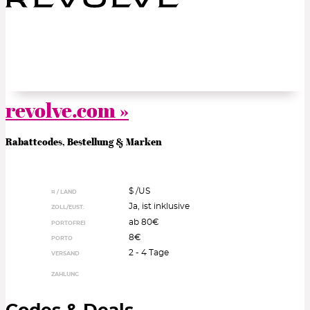
revolve.com »
Rabattcodes, Bestellung & Marken
$ /
US
¤ / LAND
Ja, ist inklusive
ZOLL/EUST.
ab 80€
PORTOFREI
8€
PORTO
2 - 4 Tage
VERSAND
ZAHLUNG