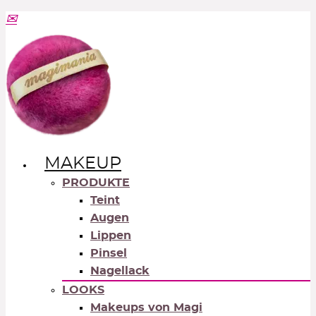
MAKEUP
PRODUKTE
Teint
Augen
Lippen
Pinsel
Nagellack
LOOKS
Makeups von Magi