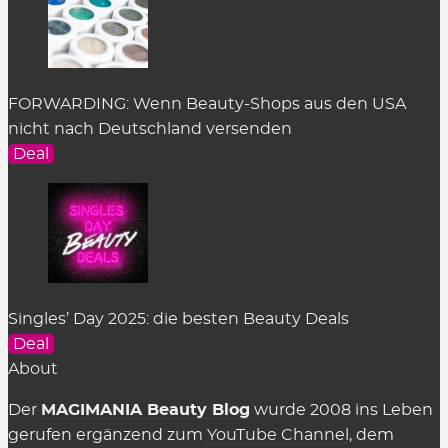
Reinigung
Serum
Setting Spray
Sonnenschutz
FORWARDING: Wenn Beauty-Shops aus den USA
Stick Foundation
nicht nach Deutschland versenden
Toner
Deal
Treatment
Alle Kategorien
Singles’ Day 2025: die besten Beauty Deals
Deal
About
Der
MAGIMANIA Beauty Blog
wurde 2008 ins Leben
gerufen ergänzend zum
YouTube Channel
, dem