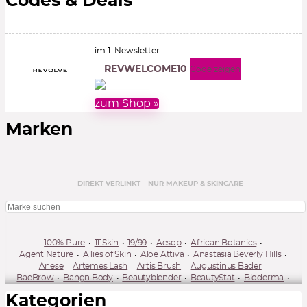
Codes & Deals
im 1. Newsletter
REVWELCOME10
Code zeigen
zum Shop »
Marken
DIREKT VERLINKT – NUR MAKEUP & SKINCARE
100% Pure
111Skin
19/99
Aesop
African Botanics
Agent Nature
Allies of Skin
Aloe Attiva
Anastasia Beverly Hills
Anese
Artemes Lash
Artis Brush
Augustinus Bader
BaeBrow
Bangn Body
Beautyblender
BeautyStat
Bioderma
BioEffect
Buxom
By Terry
Bybi Beauty
Caudalie
Kategorien
Charlotte Tilbury
Cle Cosmetics
CosRx
Dibs Beauty