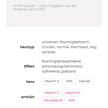
Ohne Gewähr – stets Angaben auf der
Verpackung prüfen.
universell, feuchtigkeitsarm,
Hauttyp
trocken, normal, Mischhaut, ölig,
sensibel
feuchtigkeitsspendend,
Effekt
entzündungshemmend,
aufhellend, glättend
Vitamin C:
20%
Derivat
Hero
Vitamin C
Vitamin E
enthält
Ferulasäure
AOX