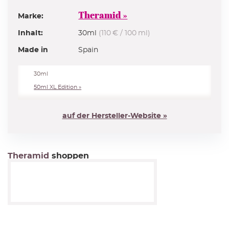
Theramid »
Marke:
Inhalt:
30ml
(110 € / 100 ml)
Made in
Spain
30ml
50ml XL Edition »
auf der Hersteller-Website »
Theramid
shoppen