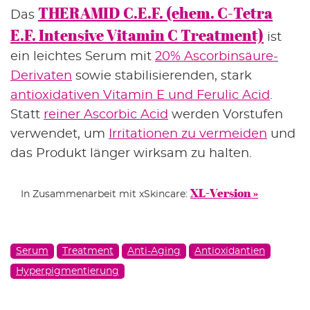
THERAMID C.E.F. (ehem. C-Tetra
Das
E.F. Intensive Vitamin C Treatment)
ist
ein leichtes Serum mit
20% Ascorbinsäure-
Derivaten
sowie stabilisierenden, stark
antioxidativen Vitamin E und Ferulic Acid
.
Statt
reiner Ascorbic Acid
werden Vorstufen
verwendet, um
Irritationen zu vermeiden
und
das Produkt länger wirksam zu halten.
XL-Version »
In Zusammenarbeit mit xSkincare:
Serum
Treatment
Anti-Aging
Antioxidantien
Hyperpigmentierung