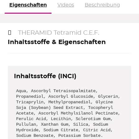
Eigenschaften
Videos
Beschreibung
THERAMID Tetramid C.E.F.
Inhaltsstoffe & Eigenschaften
Inhaltsstoffe (INCI)
Aqua, Ascorbyl Tetraisopalmitate,
Propanediol, Ascorbyl Glucoside, Glycerin,
Tricaprylin, Methylpropanediol, Glycine
Soja (Soybean) Seed Extract, Tocopheryl
Acetate, Ascorbyl Methylsilanol Pectinate,
Ferulic Acid, Lecithin, Sclerotium Gum,
Pullulan, Xanthan Gum, Silica, Sodium
Hydroxide, Sodium Citrate, Citric Acid,
Sodium Benzoate, Potassium Sorbate.