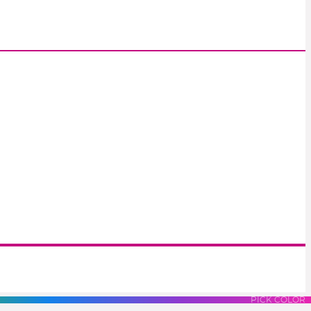
S
LUES
PURPLES
PINK
PICK COLOR