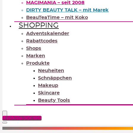
MAGIMANIA – seit 2008
DIRTY BEAUTY TALK – mit Marek
BeauTeaTime – mit Koko
SHOPPING
Adventskalender
Rabattcodes
Shops
Marken
Produkte
Neuheiten
Schnäppchen
Makeup
Skincare
Beauty Tools
RABATTCODES
NEUTRALS
REDS
OR