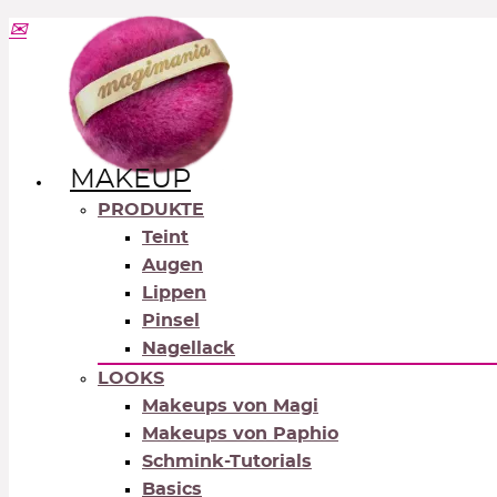
MAKEUP
PRODUKTE
Teint
Augen
Lippen
Pinsel
Nagellack
LOOKS
Makeups von Magi
Makeups von Paphio
Schmink-Tutorials
Basics