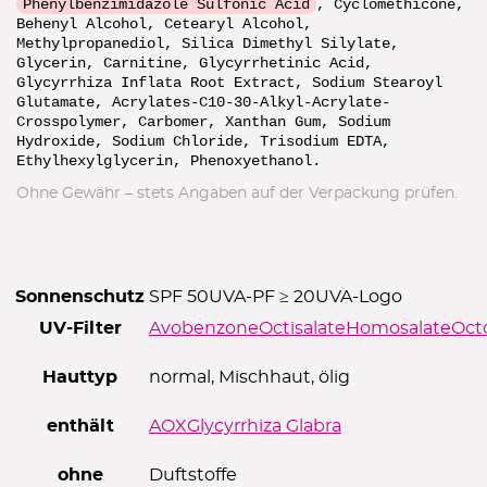
Phenylbenzimidazole Sulfonic Acid
, Cyclomethicone,
Behenyl Alcohol, Cetearyl Alcohol,
Methylpropanediol, Silica Dimethyl Silylate,
Glycerin, Carnitine, Glycyrrhetinic Acid,
Glycyrrhiza Inflata Root Extract, Sodium Stearoyl
Glutamate, Acrylates-C10-30-Alkyl-Acrylate-
Crosspolymer, Carbomer, Xanthan Gum, Sodium
Hydroxide, Sodium Chloride, Trisodium EDTA,
Ethylhexylglycerin, Phenoxyethanol.
Ohne Gewähr – stets Angaben auf der Verpackung prüfen.
Sonnenschutz
SPF 50
UVA-PF ≥ 20
UVA-Logo
UV-Filter
Avobenzone
Octisalate
Homosalate
Oct
Hauttyp
normal, Mischhaut, ölig
enthält
AOX
Glycyrrhiza Glabra
ohne
Duftstoffe