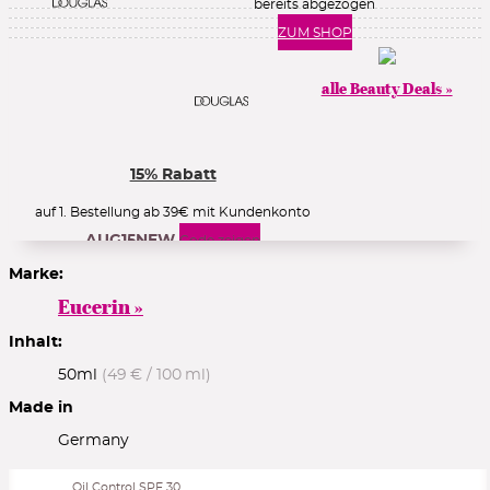
bereits abgezogen
ZUM SHOP
alle Beauty Deals »
15% Rabatt
auf 1. Bestellung ab 39€ mit Kundenkonto
AUG15NEW
Code zeigen
Marke:
Eucerin »
10% Rabatt
Inhalt:
50ml
(49 € / 100 ml)
im 1. Newsletter
ZUR ANMELDUNG
Made in
Germany
Oil Control SPF 30