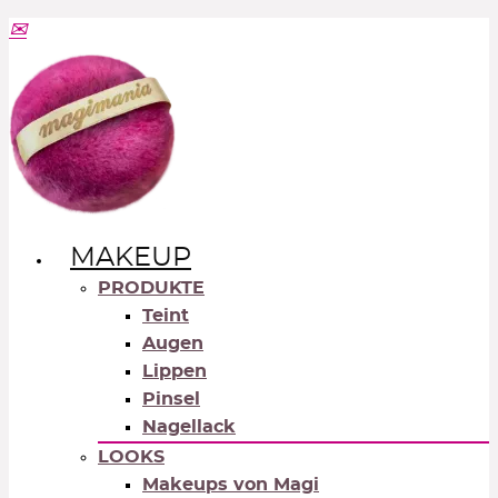
MAKEUP
PRODUKTE
Teint
Augen
Lippen
Pinsel
Nagellack
LOOKS
Makeups von Magi