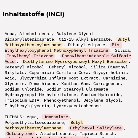
5€ Rabatt
Inhaltsstoffe (INCI)
im 1. Newsletter ab 40€ Bestellwert
ZUR ANMELDUNG
Aqua, Alcohol denat, Butylene Glycol
DicaprylateDicaprate, C12-15 Alkyl Benzoate,
Butyl
Methoxydibenzoylmethane
, Dibutyl Adipate,
Bis-
Ethylhexyloxyphenol Methoxyphenyl Triazine
, Silica,
Ethylhexyl Triazone
,
Phenylbenzimidazole Sulfonic
Acid
,
Diethylamino Hydroxybenzoyl Hexyl Benzoate
,
Cetearyl Alcohol, Behenyl Alcohol, Silica Dimethyl
Silylate, Copernicia Cerifera Cera, Glycyrrhetinic
Acid, Glycyrrhiza Inflata Root Extract, Carnitine,
Glycerin, Dimethicone, Xanthan Gum, Carrageenan,
Sodium Chloride, Sodium Stearoyl Glutamate,
Hydroxypropyl Methylcellulose, Sodium Hydroxide,
Trisodium EDTA, Phenoxyethanol, Decylene Glycol,
Ethylhexylglycerin, Hydroxyacetophenone.
EHEMALS: Aqua,
Homosalate
,
Polymethylsilsesquioxane,
Butyl
Methoxydibenzoylmethane
,
Ethylhexyl Salicylate
,
Octocrylene
, Alcohol denat., Tapioca Starch,