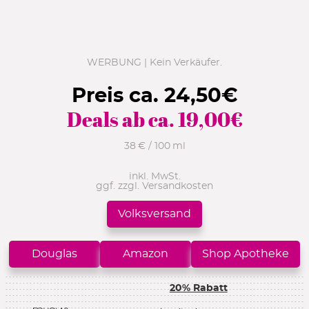
WERBUNG | Kein Verkäufer.
Preis ca.
24,50
€
Deals ab ca.
19,00
€
38 € / 100 ml
inkl. MwSt.
ggf. zzgl. Versandkosten
Volksversand
Douglas
Amazon
Shop Apotheke
20% Rabatt