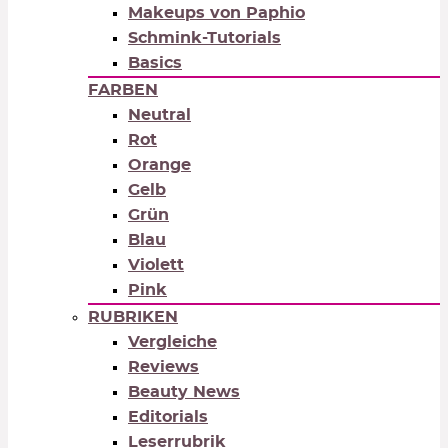
Makeups von Paphio
Schmink-Tutorials
Basics
FARBEN
Neutral
Rot
Orange
Gelb
Grün
Blau
Violett
Pink
RUBRIKEN
Vergleiche
Reviews
Beauty News
Editorials
Leserrubrik