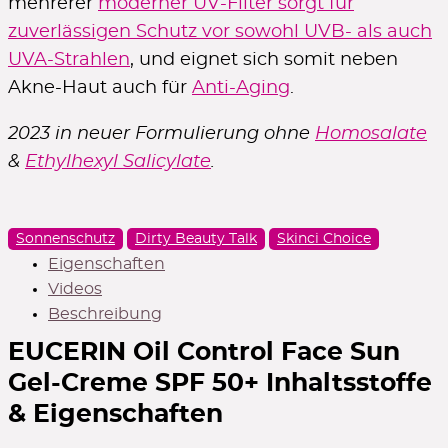
mehrerer
moderner UV-Filter sorgt für
10% Rabatt
zuverlässigen Schutz vor sowohl UVB- als auch
ab $60 Bestellwert
UVA-Strahlen
, und eignet sich somit neben
GOLD60
Code zeigen
Akne-Haut auch für
Anti-Aging
.
2023 in neuer Formulierung ohne
Homosalate
&
Ethylhexyl Salicylate
.
5€ Rabatt
im 1. Newsletter ab 50€ Bestellwert
ZUR ANMELDUNG
Sonnenschutz
Dirty Beauty Talk
Skinci Choice
Eigenschaften
Videos
Beschreibung
Gratiszugaben
EUCERIN Oil Control Face Sun
Geschenke zu ausgewählten Marken
ZUR ÜBERSICHT
Gel-Creme SPF 50+
Inhaltsstoffe
& Eigenschaften