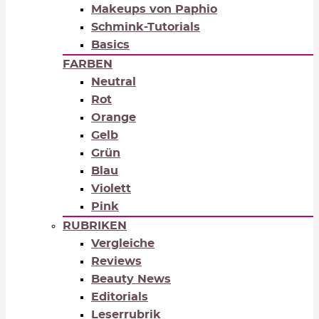
Makeups von Paphio
Schmink-Tutorials
Basics
FARBEN
Neutral
Rot
Orange
Gelb
Grün
Blau
Violett
Pink
RUBRIKEN
Vergleiche
Reviews
Beauty News
Editorials
Leserrubrik