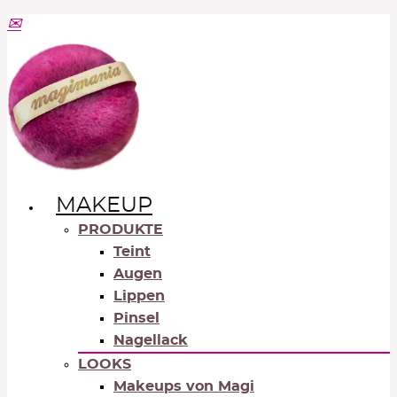
MAKEUP
PRODUKTE
Teint
Augen
Lippen
Pinsel
Nagellack
LOOKS
Makeups von Magi