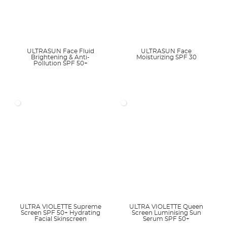
zugelassene Einsatzkonzentrationen
Wikipedia
CosIng
UV-Filter-Tabelle
ULTRASUN Face Fluid
ULTRASUN Face
Brightening & Anti-
Moisturizing SPF 30
Pollution SPF 50+
Methylene Bis-Benzotriazolyl Tetramethylbutylphenol
Absorptionskurve bei 5% Einsatzkonzentration
ULTRA VIOLETTE Supreme
ULTRA VIOLETTE Queen
Screen SPF 50+ Hydrating
Screen Luminising Sun
Facial Skinscreen
Serum SPF 50+