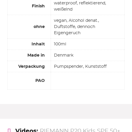
waterproof, reflektierend,
Finish
weißelnd
vegan, Alcohol denat.,
ohne
Duftstoffe, dennoch
Eigengeruch
Inhalt
100ml
Made in
Denmark
Verpackung
Pumpspender, Kunststoff
PAO
Videos:
RIEMANN P20 Kids SPF 50+