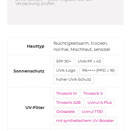
Verpackung prüfen.
feuchtigkeitsarm, trocken,
Hauttyp
normal, Mischhaut, sensibel
SPF 50+
UVA-PF ≥ 45
UVA-Logo
PA++++ (PPD ≥ 16)
Sonnenschutz
hoher UVA-Schutz
Tinosorb M
Tinosorb S
Tinosorb A2B
Uvinul A Plus
UV-Filter
Octisalate
Uvinul T150
mit synthetischem UV-Booster