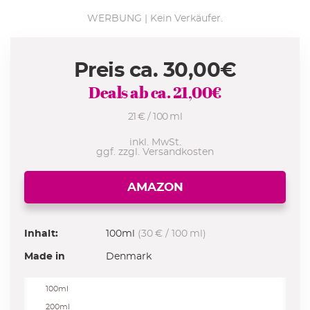
WERBUNG | Kein Verkäufer.
Preis ca.
30,00
€
Deals ab ca.
21,00
€
21 € / 100 ml
inkl. MwSt.
ggf. zzgl. Versandkosten
AMAZON
Inhalt:
100ml
(30 € / 100 ml)
Made in
Denmark
100ml
200ml