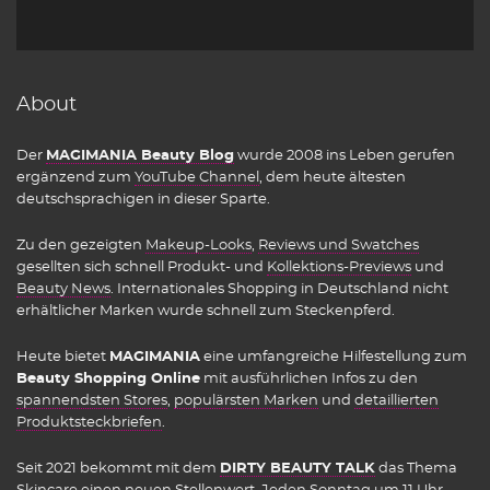
About
Der
MAGIMANIA Beauty Blog
wurde 2008 ins Leben gerufen
ergänzend zum
YouTube Channel
, dem heute ältesten
deutschsprachigen in dieser Sparte.
Zu den gezeigten
Makeup-Looks
,
Reviews und Swatches
gesellten sich schnell Produkt- und
Kollektions-Previews
und
Beauty News
. Internationales Shopping in Deutschland nicht
erhältlicher Marken wurde schnell zum Steckenpferd.
Heute bietet
MAGIMANIA
eine umfangreiche Hilfestellung zum
Beauty Shopping Online
mit ausführlichen Infos zu den
spannendsten Stores
,
populärsten Marken
und
detaillierten
Produktsteckbriefen
.
Seit 2021 bekommt mit dem
DIRTY BEAUTY TALK
das Thema
Skincare einen neuen Stellenwert.
Jeden Sonntag um 11 Uhr