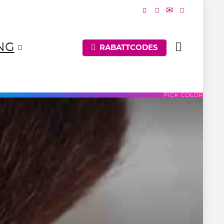
NG
RABATTCODES
UES
PURPLES
PINKS
PICK COLOR