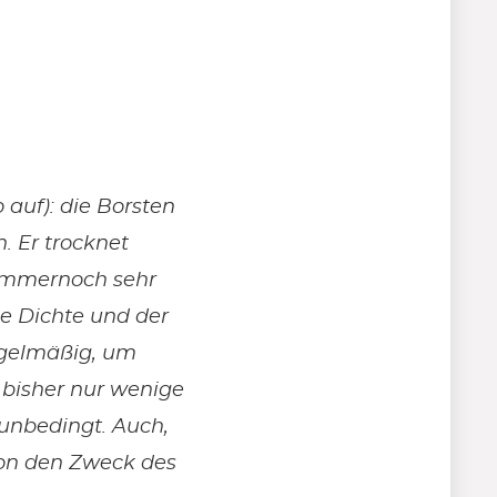
 auf): die Borsten
n. Er trocknet
 immernoch sehr
die Dichte und der
egelmäßig, um
 bisher nur wenige
 unbedingt. Auch,
sion den Zweck des