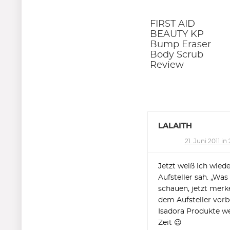
FIRST AID
BEAUTY KP
Bump Eraser
Body Scrub
Review
LALAITH
21. Juni 2011 in
Jetzt weiß ich wie
Aufsteller sah. „Wa
schauen, jetzt merk
dem Aufsteller vor
Isadora Produkte we
Zeit 😉