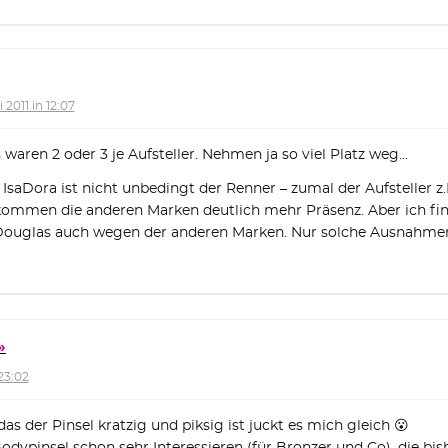
i 2011 in 12:07
s waren 2 oder 3 je Aufsteller. Nehmen ja so viel Platz weg…
IsaDora ist nicht unbedingt der Renner – zumal der Aufsteller z.B
ommen die anderen Marken deutlich mehr Präsenz. Aber ich find’
Douglas auch wegen der anderen Marken. Nur solche Ausnahmen
 23:02
s der Pinsel kratzig und piksig ist juckt es mich gleich 😮