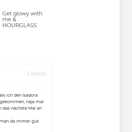
Get glowy with
me &
HOURGLASS
Antwort
ls ich den Isadora
ht gekommen, naja mal
ch das nächste Mal an
at man da immer gut