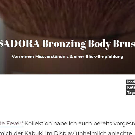
SADORA Bronzing Body Bru
Von einem Missverständnis & einer Blick-Empfehlung
Mar
Kat
Tag
e Fever‘
Kollektion habe ich euch bereits vorgest
mich der Kabuki im Display unheimlich anlachte.