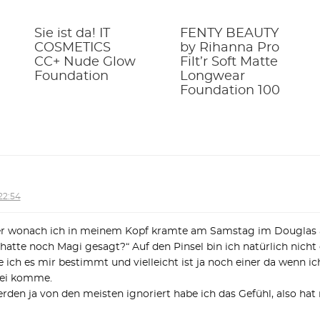
Sie ist da! IT
FENTY BEAUTY
COSMETICS
by Rihanna Pro
CC+ Nude Glow
Filt’r Soft Matte
Foundation
Longwear
Foundation 100
 22:54
der wonach ich in meinem Kopf kramte am Samstag im Douglas a
s hatte noch Magi gesagt?“ Auf den Pinsel bin ich natürlich nic
e ich es mir bestimmt und vielleicht ist ja noch einer da wenn i
bei komme.
rden ja von den meisten ignoriert habe ich das Gefühl, also h