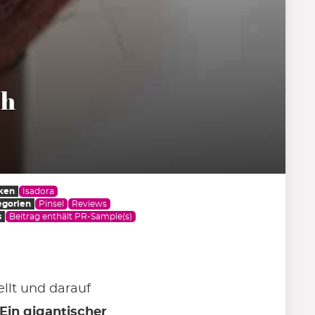
sh
ken
Isadora
egorien
Pinsel
Reviews
s
Beitrag enthält PR-Sample(s)
ellt und darauf
Ein gigantischer