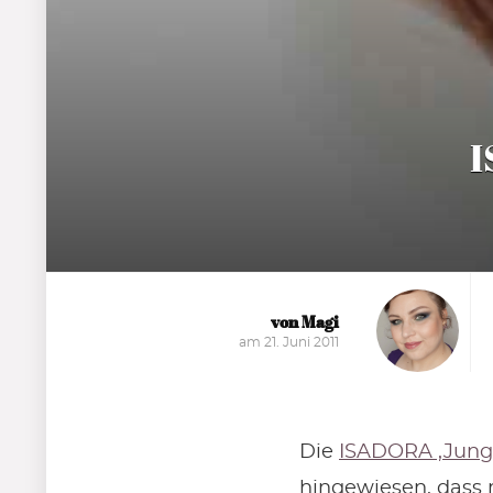
I
von Magi
am 21. Juni 2011
Die
ISADORA ‚Jungl
hingewiesen, dass 