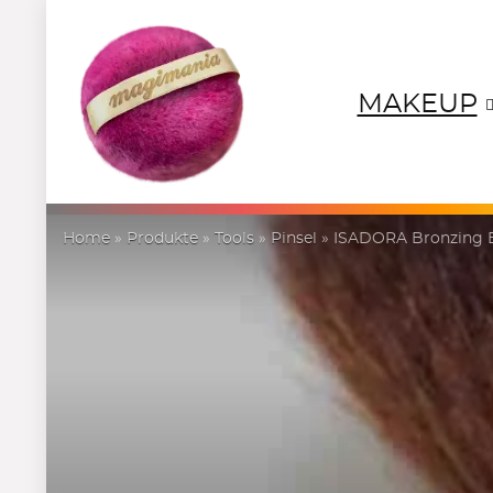
MAKEUP
NEUTRALS
REDS
OR
Home
»
Produkte
»
Tools
»
Pinsel
»
ISADORA Bronzing 