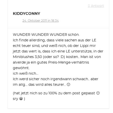
Antwort
KIDDYCONNY
24. Oktober 2011 in 18:34
WUNDER WUNDER WUNDER schön.
Ich finde allerding, dass viele sachen aus der LE
echt teuer sind, und weiß nich, ob der Lippi mir
jetzt das wert is, dass ich eine LE unterstütze, in der
Miniblushes 3,50 (oder so? :D) kosten.. Man ist von
alverde ja ein gutes Preis-Menge-verhältnis
gewöhnt.
ich weiß nich…
Ich werd sicher noch irgendwann schwach.. aber
im allg… das wird alles teurer.. 🙁
(hat jetzt nich so zu 100% zu dem post gepasst 🙂
sry 😀 )