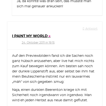
Ja, da könnte was dran sein, das müsste man
sich mal genauer ankucken!
Antwort
I PAINT MY WORLD
24. Oktober 2011 in 19:15
Auf den Previewbildern fand ich die Sachen noch
ganz hübsch anzusehen, aber live hat mich nichts
zum Kauf bewegen können. Am besten sah noch
der dunkle Lippenstift aus, aber selbst bei ihm hat
mein Beuteschema-Instinkt nur ein lauwarmes
„mäh“ von sich gegeben :smug:
Naja, einen dunklen Beerenton kriege ich mit
Sicherheit noch irgendwann von irgendwo. Man
wird eh jeden Herbst aus neue damit geflutet.