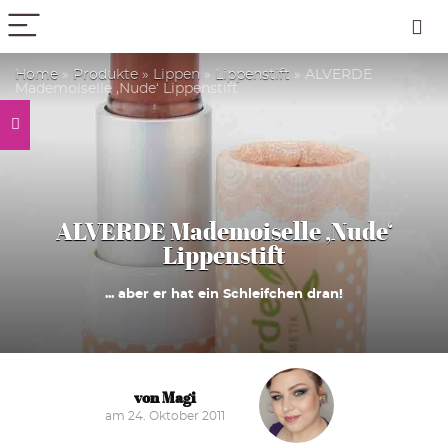
PICK COLOR
Home
»
Produkte
»
Lippen
»
Lippenstift
»
ALVERDE
Mademoiselle ‚Nude‘ Lippenstift
ALVERDE Mademoiselle ‚Nude‘
Lippenstift
... aber er hat ein Schleifchen dran!
von Magi
am 24. Oktober 2011