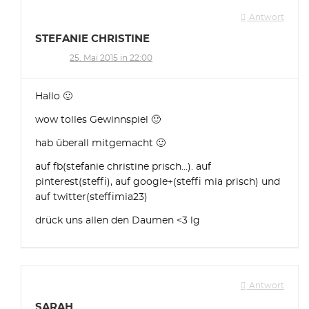
Antwort
STEFANIE CHRISTINE
25. Mai 2015 in 22:00
Hallo 🙂
wow tolles Gewinnspiel 🙂
hab überall mitgemacht 🙂
auf fb(stefanie christine prisch…). auf
pinterest(steffi), auf google+(steffi mia prisch) und
auf twitter(steffimia23)
drück uns allen den Daumen <3 lg
Antwort
SARAH