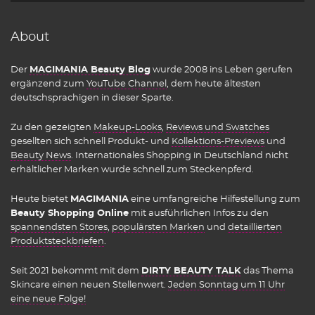
About
Der
MAGIMANIA Beauty Blog
wurde 2008 ins Leben gerufen
ergänzend zum
YouTube Channel
, dem heute ältesten
deutschsprachigen in dieser Sparte.
Zu den gezeigten
Makeup-Looks
,
Reviews und Swatches
gesellten sich schnell Produkt- und
Kollektions-Previews
und
Beauty News
. Internationales Shopping in Deutschland nicht
erhältlicher Marken wurde schnell zum Steckenpferd.
Heute bietet
MAGIMANIA
eine umfangreiche Hilfestellung zum
Beauty Shopping Online
mit ausführlichen Infos zu den
spannendsten Stores
,
populärsten Marken
und
detaillierten
Produktsteckbriefen
.
Seit 2021 bekommt mit dem
DIRTY BEAUTY TALK
das Thema
Skincare einen neuen Stellenwert.
Jeden Sonntag um 11 Uhr
eine neue Folge!