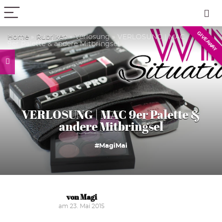
PICK COLOR
GIVEAWAY
Home
»
Rubriken
»
Verlosung
»
VERLOSUNG | MAC
9er Palette & andere Mitbringsel
VERLOSUNG | MAC 9er Palette &
andere Mitbringsel
#MagiMai
von Magi
am 23. Mai 2015