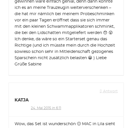
gewinnen wäre einfach genial, denn dann könnte
ich es an meine Trauzeugin weiterverschenken –
die hat mir nämlich bei meinem Probeschminken
vor ein paar Tagen eröffnet dass sie sich immer
mit den kleinen Schwammapplikatoren schminkt,
die bei den Lidschatten mitgeliefert werden 😯 😮
Ich denke, da wäre so ein Starterset genau das
Richtige (und ich müsste mein durch die Hochzeit
sowieso schon sehr in Mitleidenschaft gezogenes
Sparschein nicht zusätzlich belasten 😀 ) Liebe
Grüße Sabine
Antwort
KATJA
24. Mai 2015 in 6:11
Wow, das Set ist wunderschön 🙂 MAC in Lila sieht