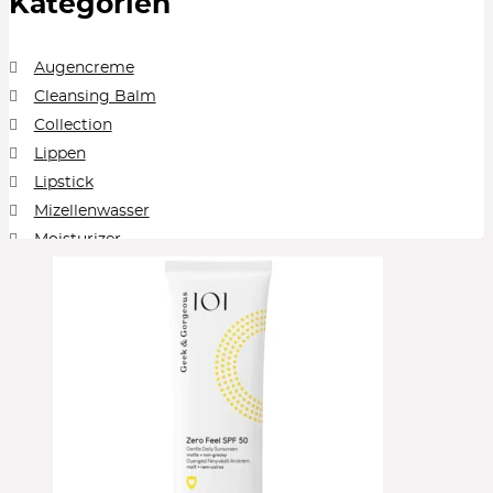
Kategorien
Augencreme
Cleansing Balm
Collection
Lippen
Lipstick
Mizellenwasser
Moisturizer
Peelings
Reinigung
Reinigungsgel
Serum
Sonnenschutz
Toner
Treatment
Unkategorisiert