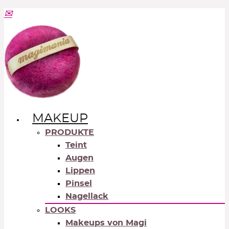
MAKEUP
PRODUKTE
Teint
Augen
Lippen
Pinsel
Nagellack
LOOKS
Makeups von Magi