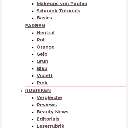
Makeups von Paphio
Schmink-Tutorials
Basics
FARBEN
Neutral
Rot
Orange
Gelb
Grün
Blau
Violett
Pink
RUBRIKEN
Vergleiche
Reviews
Beauty News
Editorials
Leserrubrik