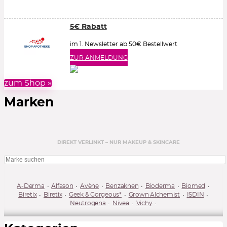
5€ Rabatt
im 1. Newsletter ab 50€ Bestellwert
ZUR ANMELDUNG
zum Shop »
Marken
DIREKT VERLINKT – NUR MAKEUP & SKINCARE
A-Derma
Alfason
Avène
Benzaknen
Bioderma
Biomed
Biretix
Biretix
Geek & Gorgeous*
Grown Alchemist
ISDIN
Neutrogena
Nivea
Vichy