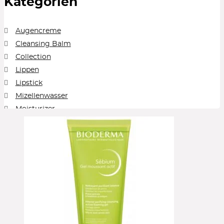
Kategorien
Augencreme
Cleansing Balm
Collection
Lippen
Lipstick
Mizellenwasser
Moisturizer
Peelings
Reinigung
Reinigungsgel
Serum
Sonnenschutz
Toner
Treatment
Unkategorisiert