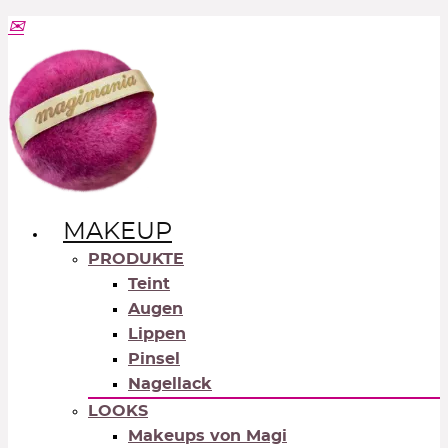
MAKEUP
PRODUKTE
Teint
Augen
Lippen
Pinsel
Nagellack
LOOKS
Makeups von Magi