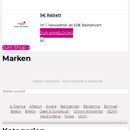
5€ Rabatt
im 1. Newsletter ab 50€ Bestellwert
ZUR ANMELDUNG
zum Shop »
Marken
DIREKT VERLINKT – NUR MAKEUP & SKINCARE
A-Derma
Alfason
Avène
Benzaknen
Bioderma
Biomed
Biretix
Biretix
Geek & Gorgeous*
Grown Alchemist
ISDIN
Neutrogena
Nivea
Vichy