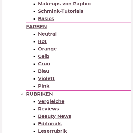
Makeups von Paphio
Schmink-Tutorials
Basics
FARBEN
Neutral
Rot
Orange
Gelb
Grün
Blau
Violett
Pink
RUBRIKEN
Vergleiche
Reviews
Beauty News
Editorials
Leserrubrik