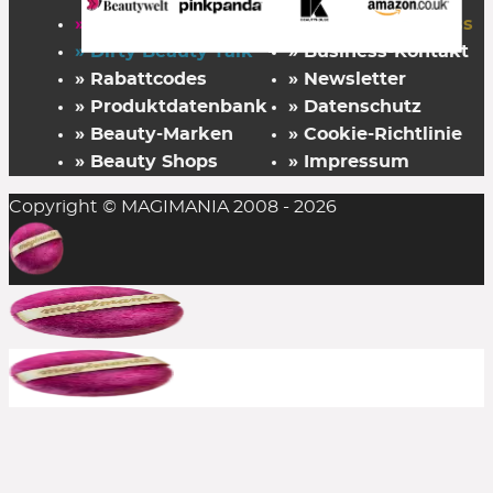
» Startseite
» FAZ Kaufkompass
» Dirty Beauty Talk
» Business-Kontakt
» Rabattcodes
» Newsletter
» Produktdatenbank
» Datenschutz
» Beauty-Marken
» Cookie-Richtlinie
» Beauty Shops
» Impressum
Copyright © MAGIMANIA 2008 - 2026