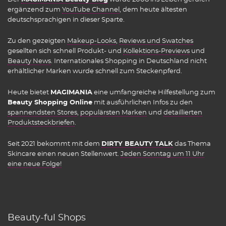
ergänzend zum
YouTube Channel
, dem heute ältesten
deutschsprachigen in dieser Sparte.
Zu den gezeigten
Makeup-Looks
,
Reviews und Swatches
gesellten sich schnell Produkt- und
Kollektions-Previews
und
Beauty News
. Internationales Shopping in Deutschland nicht
erhältlicher Marken wurde schnell zum Steckenpferd.
Heute bietet
MAGIMANIA
eine umfangreiche Hilfestellung zum
Beauty Shopping Online
mit ausführlichen Infos zu den
spannendsten Stores
,
populärsten Marken
und
detaillierten
Produktsteckbriefen
.
Seit 2021 bekommt mit dem
DIRTY BEAUTY TALK
das Thema
Skincare einen neuen Stellenwert.
Jeden Sonntag um 11 Uhr
eine neue Folge!
Beauty-ful Shops