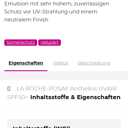
Emulsion mit sehr hohem, zuverlässigen
ZUR AUSWAHL
Schutz vor UV-Strahlung und einem
Gratiszugaben
neutralem Finish.
Geschenke zu ausgewählten Marken
ZUR ÜBERSICHT
Sonnenschutz
reduziert
5€ Rabatt
im 1. Newsletter ab 40€ Bestellwert
Eigenschaften
Videos
Beschreibung
ZUR ANMELDUNG
LA ROCHE-POSAY Anthelios UVAIR
alle Beauty Deals »
SPF50+
Inhaltsstoffe & Eigenschaften