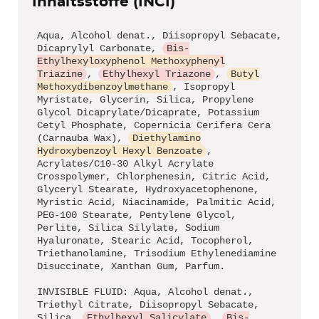
Inhaltsstoffe (INCI)
Aqua, Alcohol denat., Diisopropyl Sebacate,
Dicaprylyl Carbonate,
Bis-
Ethylhexyloxyphenol Methoxyphenyl
Triazine
,
Ethylhexyl Triazone
,
Butyl
Methoxydibenzoylmethane
, Isopropyl
Myristate, Glycerin, Silica, Propylene
Glycol Dicaprylate/Dicaprate, Potassium
Cetyl Phosphate, Copernicia Cerifera Cera
(Carnauba Wax),
Diethylamino
Hydroxybenzoyl Hexyl Benzoate
,
Acrylates/C10-30 Alkyl Acrylate
Crosspolymer, Chlorphenesin, Citric Acid,
Glyceryl Stearate, Hydroxyacetophenone,
Myristic Acid, Niacinamide, Palmitic Acid,
PEG-100 Stearate, Pentylene Glycol,
Perlite, Silica Silylate, Sodium
Hyaluronate, Stearic Acid, Tocopherol,
Triethanolamine, Trisodium Ethylenediamine
Disuccinate, Xanthan Gum, Parfum.
INVISIBLE FLUID: Aqua, Alcohol denat.,
Triethyl Citrate, Diisopropyl Sebacate,
Silica,
Ethylhexyl Salicylate
,
Bis-