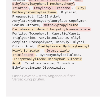
Ethylhexyloxyphenol Methoxyphenyl
Triazine
,
Ethylhexyl Triazone
,
Butyl
Methoxydibenzoylmethane
, Glycerin,
Propanediol, C12-22 Alkyl
Acrylate/Hydroxyethylacrylate Copolymer,
Sodium Citrate,
Methoxypropylamino
Cyclohexenylidene Ethoxyethylcyanoacetate
,
Perlite, Tocopherol, Caprylic/Capric
Triglyceride, Acrylates/C10-30 Alkyl
Acrylate Crosspolymer, Caprylyl Glycol,
Citric Acid,
Diethylamino Hydroxybenzoyl
Hexyl Benzoate
,
Drometrizole
Trisiloxane
, Hydroxyethylcellulose,
Terephthalylidene Dicamphor Sulfonic
Acid
, Triethanolamine, Trisodium
Ethylenediamine Disuccinate.
Ohne Gewähr – stets Angaben auf der
Verpackung prüfen.