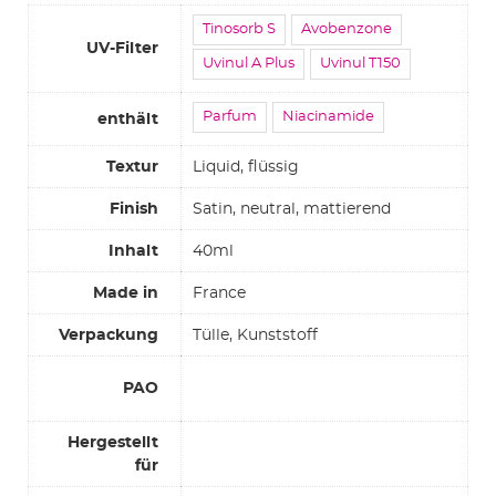
Tinosorb S
Avobenzone
UV-Filter
Uvinul A Plus
Uvinul T150
Parfum
Niacinamide
enthält
Textur
Liquid, flüssig
Finish
Satin, neutral, mattierend
Inhalt
40ml
Made in
France
Verpackung
Tülle, Kunststoff
PAO
Hergestellt
für