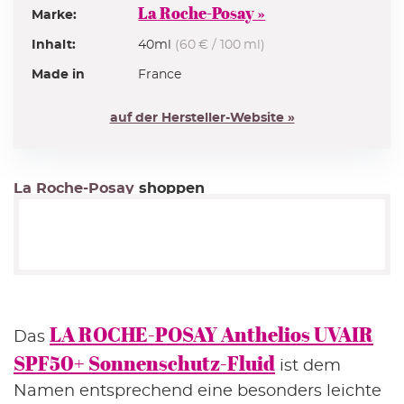
21% Rabatt
La Roche-Posay »
Marke:
im 1. Newsletter
Inhalt:
40ml
(60 € / 100 ml)
ZUR ANMELDUNG
Made in
France
5€ Rabattcode
auf der Hersteller-Website »
ab 55€ Bestellwert
im Newsletter
Code zeigen
5€ Rabatt
La Roche-Posay
shoppen
im 1. Newsletter ab 49€ Bestellwert
ZUR ANMELDUNG
5€ Rabatt
im 1. Newsletter ab 50€ Bestellwert
LA ROCHE-POSAY Anthelios UVAIR
Das
ZUR ANMELDUNG
SPF50+ Sonnenschutz-Fluid
ist dem
Gratiszugaben
Namen entsprechend eine besonders leichte
Geschenke zu ausgewählten Marken